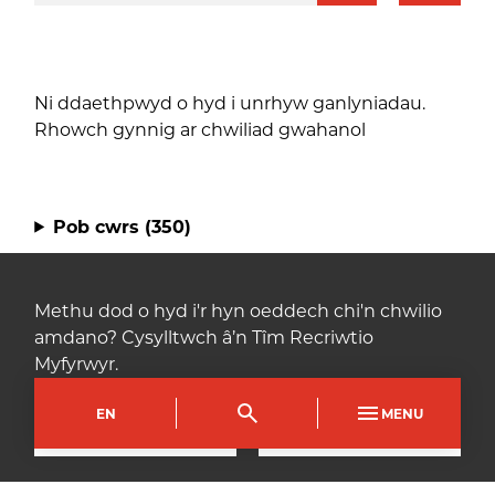
Ni ddaethpwyd o hyd i unrhyw ganlyniadau.
Rhowch gynnig ar chwiliad gwahanol
Pob cwrs
(350)
Methu dod o hyd i'r hyn oeddech chi'n chwilio
amdano? Cysylltwch â’n Tîm Recriwtio
Myfyrwyr.
EN
MENU
Cysylltwch â ni
Ble ydyn ni