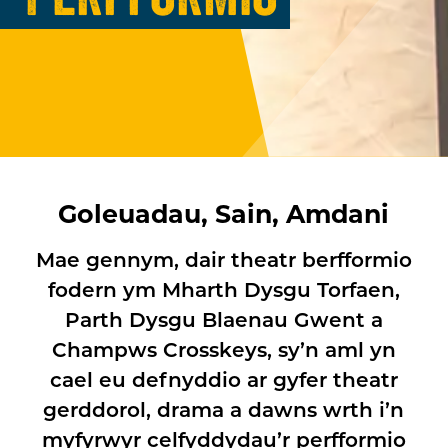
Goleuadau, Sain, Amdani
Mae gennym, dair theatr berfformio
fodern ym Mharth Dysgu Torfaen,
Parth Dysgu Blaenau Gwent a
Champws Crosskeys, sy’n aml yn
cael eu defnyddio ar gyfer theatr
gerddorol, drama a dawns wrth i’n
myfyrwyr celfyddydau’r perfformio