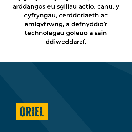
arddangos eu sgiliau actio, canu, y
cyfryngau, cerddoriaeth ac
amlgyfrwng, a defnyddio’r
technolegau goleuo a sain
ddiweddaraf.
ORIEL