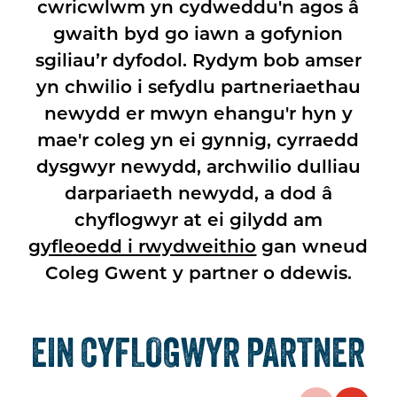
cwricwlwm yn cydweddu'n agos â
gwaith byd go iawn a gofynion
sgiliau’r dyfodol. Rydym bob amser
yn chwilio i sefydlu partneriaethau
newydd er mwyn ehangu'r hyn y
mae'r coleg yn ei gynnig, cyrraedd
dysgwyr newydd, archwilio dulliau
darpariaeth newydd, a dod â
chyflogwyr at ei gilydd am
gyfleoedd i rwydweithio
gan wneud
Coleg Gwent y partner o ddewis.
EIN CYFLOGWYR PARTNER