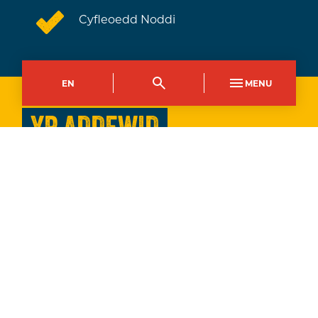
Cyfleoedd Noddi
EN
MENU
YR ADDEWID
Siapio sgiliau cyfredol a’r
dyfodol. Unigolion ysbrydoledig.
Archwilio gweithlu’r dyfodol.
Yn Coleg Gwent, cydnabyddwn y rôl
hanfodol y mae cyflogwyr yn ei chwarae
wrth ddatblygu gweithlu'r dyfodol a
chefnogi'r economi ranbarthol. Fel