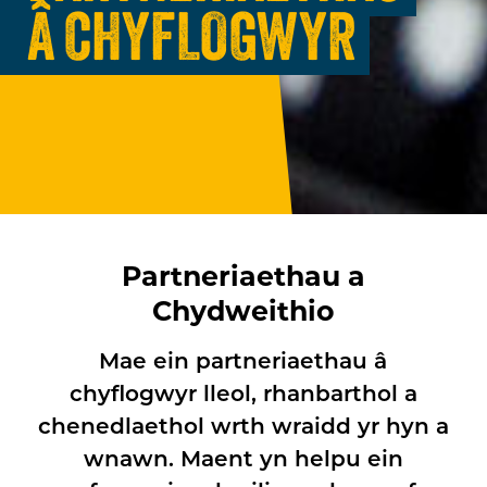
Â CHYFLOGWYR
Partneriaethau a
Chydweithio
Mae ein partneriaethau â
chyflogwyr lleol, rhanbarthol a
chenedlaethol wrth wraidd yr hyn a
wnawn. Maent yn helpu ein