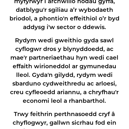
myfyrwyr i archwilio nodau gyrfa,
datblygu'r sgiliau a’r wybodaeth
briodol, a phontio'n effeithiol o’r byd
addysg i'w sector o ddewis.
Rydym wedi gweithio gyda sawl
cyflogwr dros y blynyddoedd, ac
mae'r partneriaethau hyn wedi cael
effaith wirioneddol ar gymunedau
lleol. Gyda'n gilydd, rydym wedi
sbarduno cydweithredu ac arloesi,
creu cyfleoedd ariannu, a chryfhau'r
economi leol a rhanbarthol.
Trwy feithrin perthnasoedd cryf â
chyflogwyr, gallwn sicrhau fod ein