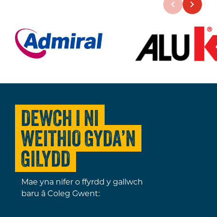
DEWCH I NI
WEITHIO GYDA’N
GILYDD
Mae yna nifer o ffyrdd y gallwch
baru â Coleg Gwent: