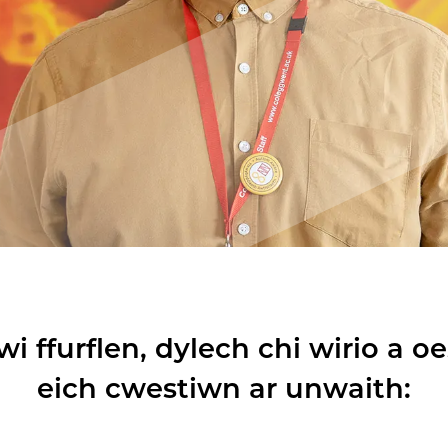
nwi ffurflen, dylech chi wirio a 
eich cwestiwn ar unwaith: