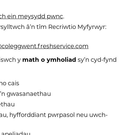
ch ein meysydd pwnc
.
sylltwch â’n tîm Recriwtio Myfyrwyr:
coleggwent.freshservice.com
math o ymholiad
wiswch y
sy’n cyd-fynd
no cais
a’n gwasanaethau
ethau
au, hyfforddiant pwrpasol neu uwch-
u apeliadau