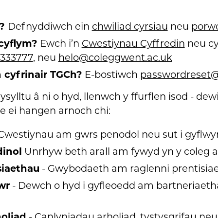
s?
Defnyddiwch ein
chwiliad cyrsiau
neu
porw
cyflym?
Ewch i’n
Cwestiynau Cyffredin
neu cy
 333777
, neu
helo@coleggwent.ac.uk
 cyfrinair TGCh?
E-bostiwch
passwordreset@
ysylltu â ni o hyd, llenwch y ffurflen isod - de
e ei hangen arnoch chi:
Cwestiynau am gwrs penodol neu sut i gyflwy
dinol
Unrhyw beth arall am fywyd yn y coleg 
siaethau
- Gwybodaeth am raglenni prentisia
wr
- Dewch o hyd i gyfleoedd am bartneriaeth
oliad
- Canlyniadau arholiad, tystysgrifau ne