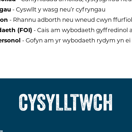
ngau
- Cyswllt y wasg neu’r cyfryngau
ion
- Rhannu adborth neu wneud cwyn ffurfiol
aeth (FOI)
- Cais am wybodaeth gyffredinol a
ersonol
- Gofyn am yr wybodaeth rydym yn e
CYSYLLTWCH
d
*