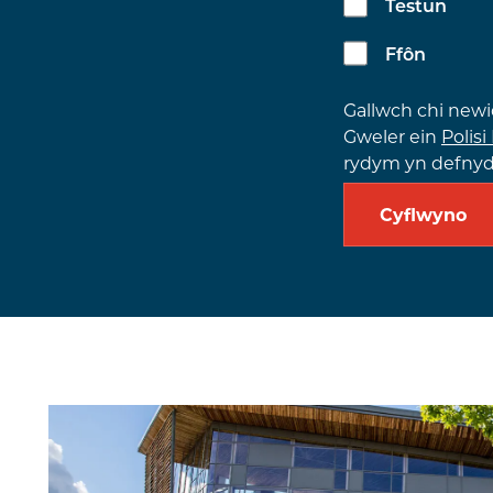
Testun
Ffôn
Gallwch chi new
Gweler ein
Polisi
rydym yn defnydd