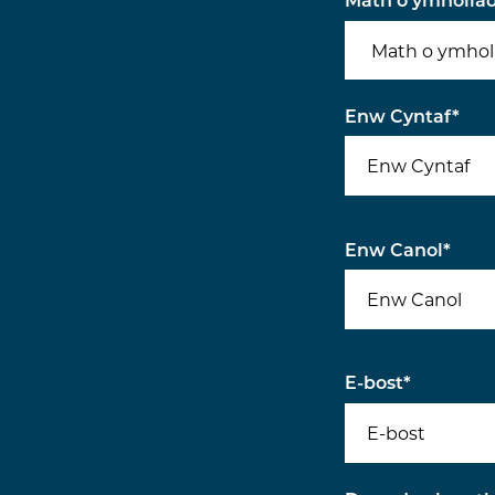
Enw Cyntaf
*
Enw Canol
*
E-bost
*