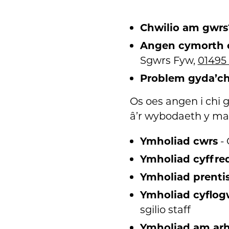
Chwilio am gwr
Angen cymorth 
Sgwrs Fyw,
01495
Problem gyda’ch
Os oes angen i chi g
â’r wybodaeth y ma
Ymholiad cwrs
- 
Ymholiad cyffre
Ymholiad prenti
Ymholiad cyflog
sgilio staff
Ymholiad am arh