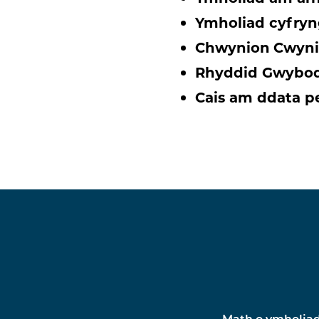
Ymholiad cyfry
Chwynion
Cwyn
Rhyddid Gwybod
Cais am ddata p
Math o ymholia