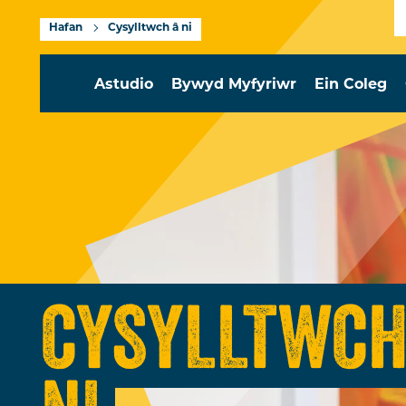
Hafan
Cysylltwch â ni
Astudio
Bywyd Myfyriwr
Ein Coleg
CYSYLLTWCH