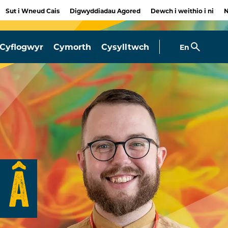
Sut i Wneud Cais
Digwyddiadau Agored
Dewch i weithio i ni
Cyflogwyr
Cymorth
Cysylltwch
En
 Â