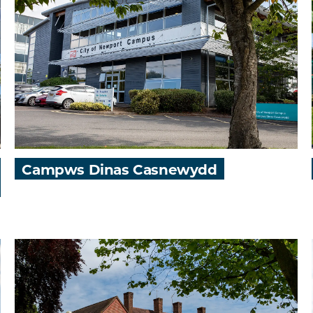
Campws Dinas Casnewydd