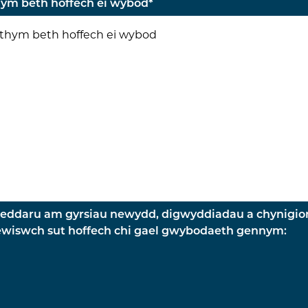
m beth hoffech ei wybod
*
weddaru am gyrsiau newydd, digwyddiadau a chynigio
wiswch sut hoffech chi gael gwybodaeth gennym: