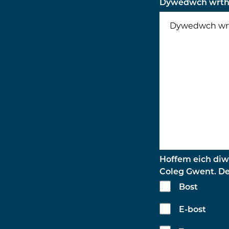
Dywedwch wrthy
Hoffem eich di
Coleg Gwent. De
Bost
E-bost