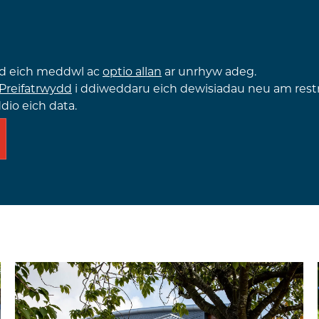
id eich meddwl ac
optio allan
ar unrhyw adeg.
 Preifatrwydd
i ddiweddaru eich dewisiadau neu am restr
io eich data.