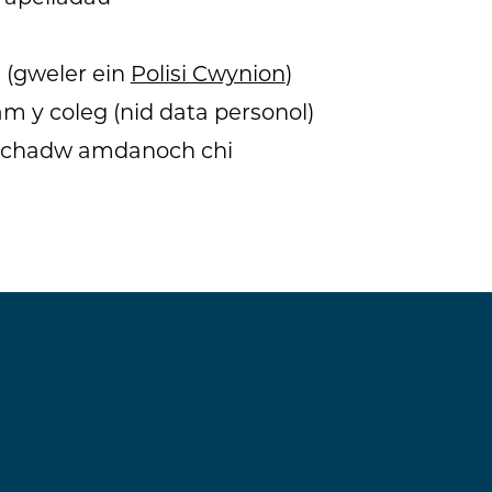
 (gweler ein
Polisi Cwynion
)
m y coleg (nid data personol)
i chadw amdanoch chi