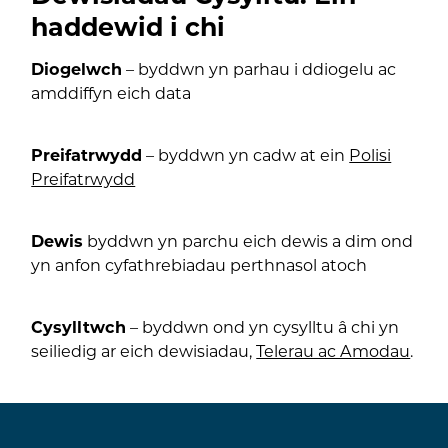
haddewid i chi
Diogelwch
– byddwn yn parhau i ddiogelu ac
amddiffyn eich data
Preifatrwydd
– byddwn yn cadw at ein
Polisi
Preifatrwydd
Dewis
byddwn yn parchu eich dewis a dim ond
yn anfon cyfathrebiadau perthnasol atoch
Cysylltwch
– byddwn ond yn cysylltu â chi yn
seiliedig ar eich dewisiadau,
Telerau ac Amodau
.