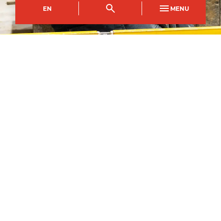
EN
MENU
Parth Dysgu Blaenau Gwent
Côd y Cwrs
Dull Astudio
EFDI0433AA
Llawn Amser
Hyd
1
flwyddyn
1
Medi
2026
–
Ymgeisiwch nawr
Campws Dinas Casnewydd