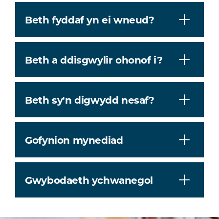
Beth fyddaf yn ei wneud?
Beth a ddisgwylir ohonof i?
Beth sy'n digwydd nesaf?
Gofynion mynediad
Gwybodaeth ychwanegol