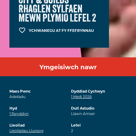
RHAGLEN SYLFAEN
MEWN PLYMIO LEFEL 2
YCHWANEGU AT FY FFEFRYNNAU
Ymgeisiwch nawr
Maes Pwnc
Dyddiad Cychwyn
Adeiladu
1
Medi
2026
Hyd
Dull Astudio
1
flwyddyn
Llawn Amser
Lleoliad
Lefel
Lleoliadau Lluosog
2