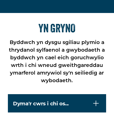
YN GRYNO
Byddwch yn dysgu sgiliau plymio a
thrydanol sylfaenol a gwybodaeth a
byddwch yn cael eich goruchwylio
wrth i chi wneud gweithgareddau
ymarferol amrywiol sy'n seiliedig ar
wybodaeth.
Dyma'r cwrs i chi os...