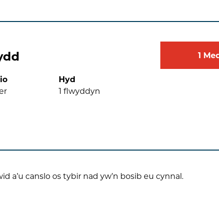
ydd
1
Me
io
Hyd
er
1
flwyddyn
wid a’u canslo os tybir nad yw’n bosib eu cynnal.