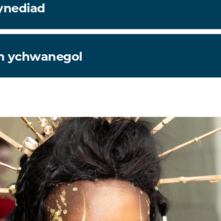
ynediad
h ychwanegol