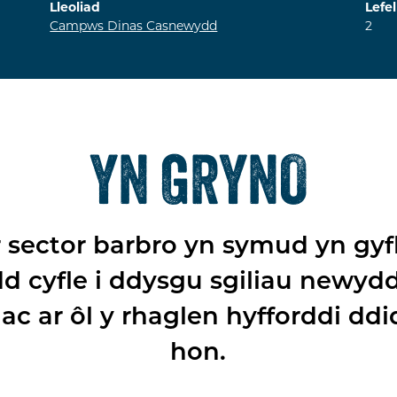
Lleoliad
Lefel
Campws Dinas Casnewydd
2
YN GRYNO
r sector barbro yn symud yn gyf
d cyfle i ddysgu sgiliau newyd
ac ar ôl y rhaglen hyfforddi dd
hon.