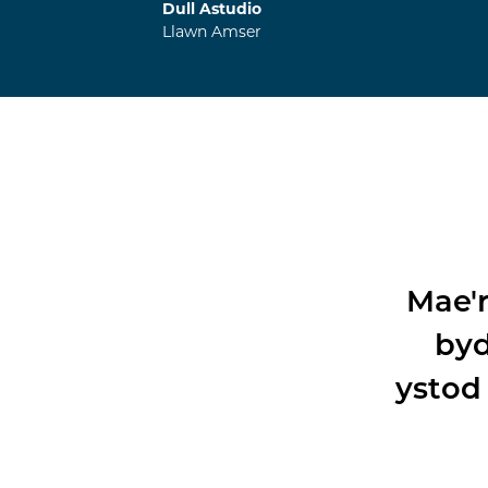
Dull Astudio
Llawn Amser
Mae'
byd
ystod 