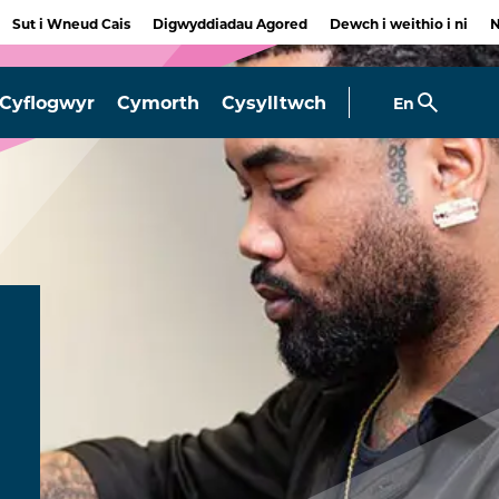
Sut i Wneud Cais
Digwyddiadau Agored
Dewch i weithio i ni
Cyflogwyr
Cymorth
Cysylltwch
En