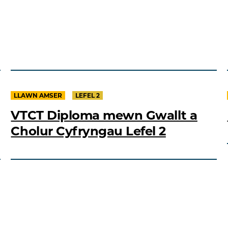
LLAWN AMSER
LEFEL 2
VTCT Diploma mewn Gwallt a
Cholur Cyfryngau Lefel 2