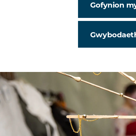
Gofynion m
Gwybodaet