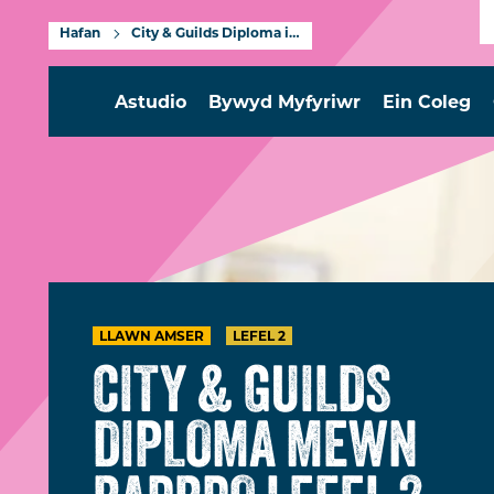
Hafan
City & Guilds Diploma in Barbering Level 2
Astudio
Bywyd Myfyriwr
Ein Coleg
LLAWN AMSER
LEFEL 2
CITY & GUILDS
DIPLOMA MEWN