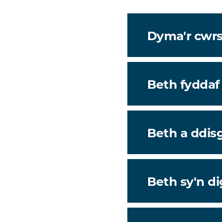
Dyma'r cwrs i
Beth fyddaf
Beth a ddisg
Beth sy'n d