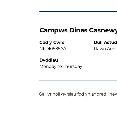
Campws Dinas Casnew
Côd y Cwrs
Dull Astud
NFDI0585AA
Llawn Ams
Dyddiau
Monday to Thursday
Gall yr holl gyrsiau fod yn agored i ne