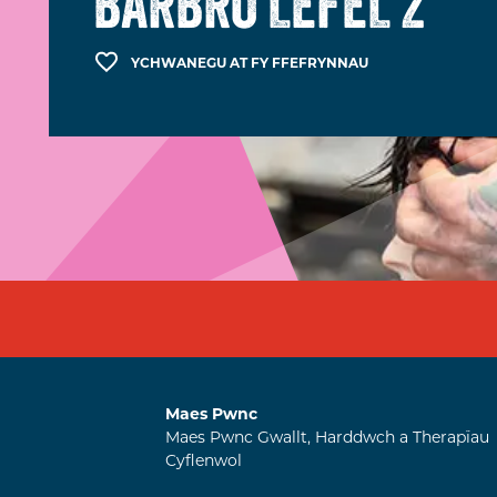
BARBRO LEFEL 2
YCHWANEGU AT FY FFEFRYNNAU
Maes Pwnc
Maes Pwnc Gwallt, Harddwch a Therapïau
Cyflenwol