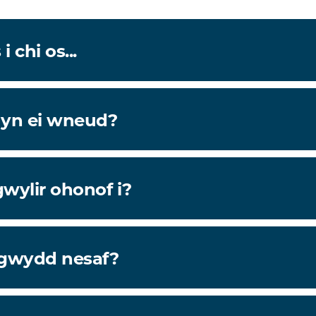
 chi os...
 yn ei wneud?
wylir ohonof i?
igwydd nesaf?