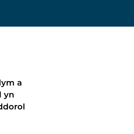
lym a
d yn
iddorol