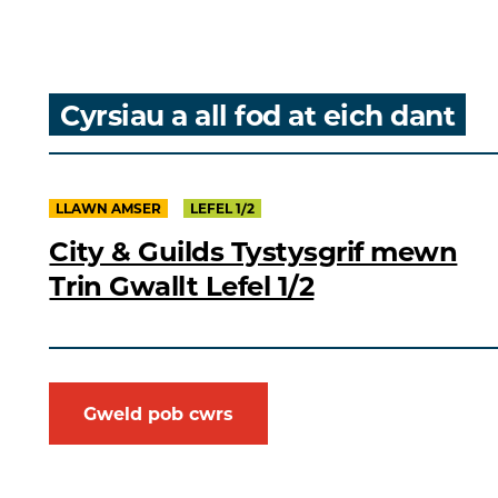
Cyrsiau a all fod at eich dant
LLAWN AMSER
LEFEL 1/2
City & Guilds Tystysgrif mewn
Trin Gwallt Lefel 1/2
Gweld pob cwrs