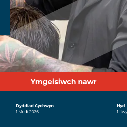
Ymgeisiwch nawr
Dyddiad Cychwyn
Hyd
1
Medi
2026
1
flw