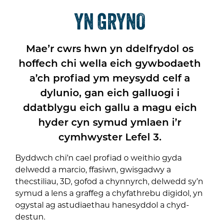
YN GRYNO
Mae’r cwrs hwn yn ddelfrydol os
hoffech chi wella eich gywbodaeth
a’ch profiad ym meysydd celf a
dylunio, gan eich galluogi i
ddatblygu eich gallu a magu eich
hyder cyn symud ymlaen i’r
cymhwyster Lefel 3.
Byddwch chi’n cael profiad o weithio gyda
delwedd a marcio, ffasiwn, gwisgadwy a
thecstiliau, 3D, gofod a chynnyrch, delwedd sy’n
symud a lens a graffeg a chyfathrebu digidol, yn
ogystal ag astudiaethau hanesyddol a chyd-
destun.