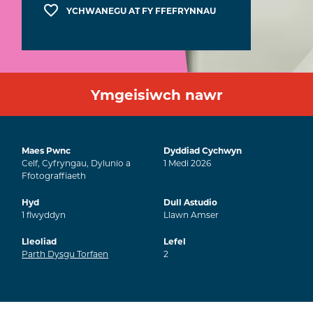
YCHWANEGU AT FY FFEFRYNNAU
Ymgeisiwch nawr
Maes Pwnc
Dyddiad Cychwyn
Celf, Cyfryngau, Dylunio a
1
Medi
2026
Ffotograffiaeth
Hyd
Dull Astudio
1
flwyddyn
Llawn Amser
Lleoliad
Lefel
Parth Dysgu Torfaen
2