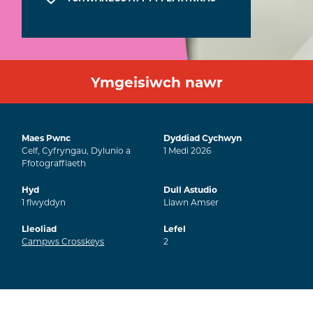
Ymgeisiwch nawr
Maes Pwnc
Dyddiad Cychwyn
Celf, Cyfryngau, Dylunio a
1
Medi
2026
Ffotograffiaeth
Hyd
Dull Astudio
1
flwyddyn
Llawn Amser
Lleoliad
Lefel
Campws Crosskeys
2