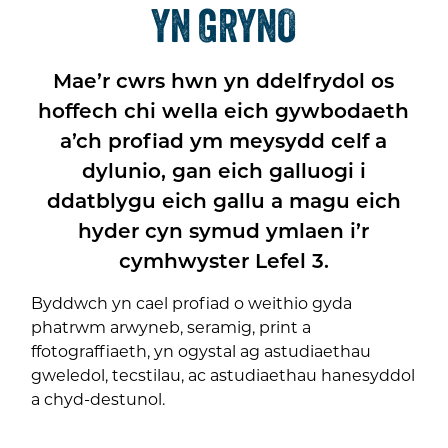
YN GRYNO
Mae’r cwrs hwn yn ddelfrydol os
hoffech chi wella eich gywbodaeth
a’ch profiad ym meysydd celf a
dylunio, gan eich galluogi i
ddatblygu eich gallu a magu eich
hyder cyn symud ymlaen i’r
cymhwyster Lefel 3.
Byddwch yn cael profiad o weithio gyda
phatrwm arwyneb, seramig, print a
ffotograffiaeth, yn ogystal ag astudiaethau
gweledol, tecstilau, ac astudiaethau hanesyddol
a chyd-destunol.