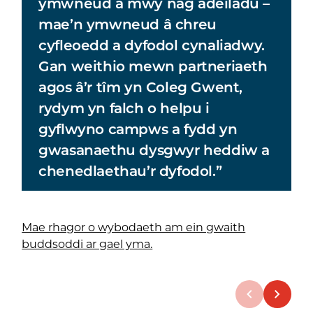
ymwneud â mwy nag adeiladu –
mae’n ymwneud â chreu
cyfleoedd a dyfodol cynaliadwy.
Gan weithio mewn partneriaeth
agos â’r tîm yn Coleg Gwent,
rydym yn falch o helpu i
gyflwyno campws a fydd yn
gwasanaethu dysgwyr heddiw a
chenedlaethau’r dyfodol.”
Mae rhagor o wybodaeth am ein gwaith
buddsoddi ar gael yma.