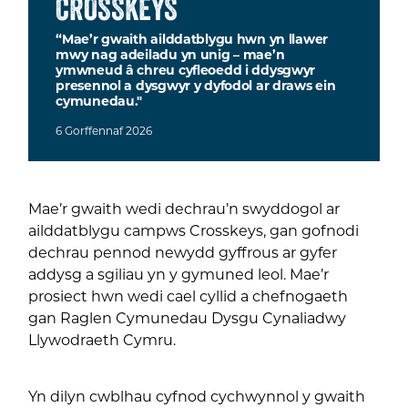
CROSSKEYS
“Mae’r gwaith ailddatblygu hwn yn llawer
mwy nag adeiladu yn unig – mae’n
ymwneud â chreu cyfleoedd i ddysgwyr
presennol a dysgwyr y dyfodol ar draws ein
cymunedau."
6
Gorffennaf
2026
Mae’r gwaith wedi dechrau’n swyddogol ar
ailddatblygu campws Crosskeys, gan gofnodi
dechrau pennod newydd gyffrous ar gyfer
addysg a sgiliau yn y gymuned leol. Mae’r
prosiect hwn wedi cael cyllid a chefnogaeth
gan Raglen Cymunedau Dysgu Cynaliadwy
Llywodraeth Cymru.
Yn dilyn cwblhau cyfnod cychwynnol y gwaith