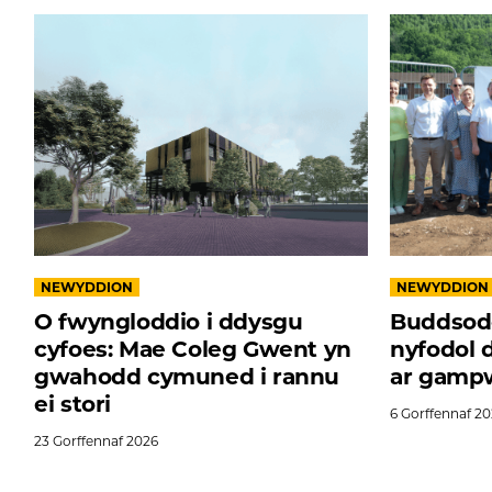
NEWYDDION
NEWYDDION
O fwyngloddio i ddysgu
Buddsod
cyfoes: Mae Coleg Gwent yn
nyfodol 
gwahodd cymuned i rannu
ar gamp
ei stori
6
Gorffennaf
20
23
Gorffennaf
2026