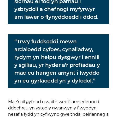
sicrhau ei fod yn parhau i
ysbrydoli a chefnogi myfyrwyr
am lawer o flynyddoedd i ddod.
“Trwy fuddsoddi mewn
ardaloedd cyfoes, cynaliadwy,
rydym yn helpu dysgwyr i ennill
y sgiliau, yr hyder a’r profiadau y
mae eu hangen arnynt i lwyddo
yn eu gyrfaoedd yn y dyfodol.”
Mae’r ail gyfnod o waith wedi’i amserlennu i
ddechrau yn ystod y gwanwyn y flwyddyn
nesaf a fydd yn cyflwyno gweithdai peirianneg a