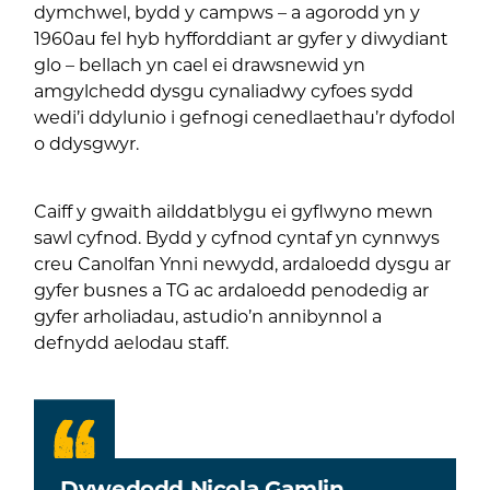
dymchwel, bydd y campws – a agorodd yn y
1960au fel hyb hyfforddiant ar gyfer y diwydiant
glo – bellach yn cael ei drawsnewid yn
amgylchedd dysgu cynaliadwy cyfoes sydd
wedi’i ddylunio i gefnogi cenedlaethau’r dyfodol
o ddysgwyr.
Caiff y gwaith ailddatblygu ei gyflwyno mewn
sawl cyfnod. Bydd y cyfnod cyntaf yn cynnwys
creu Canolfan Ynni newydd, ardaloedd dysgu ar
gyfer busnes a TG ac ardaloedd penodedig ar
gyfer arholiadau, astudio’n annibynnol a
defnydd aelodau staff.
Dywedodd Nicola Gamlin,