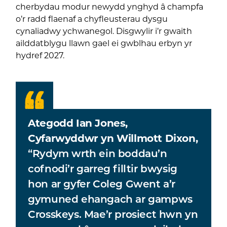
cherbydau modur newydd ynghyd â champfa
o’r radd flaenaf a chyfleusterau dysgu
cynaliadwy ychwanegol. Disgwylir i’r gwaith
ailddatblygu llawn gael ei gwblhau erbyn yr
hydref 2027.
Ategodd Ian Jones,
Cyfarwyddwr yn Willmott Dixon,
“Rydym wrth ein boddau’n
cofnodi’r garreg filltir bwysig
hon ar gyfer Coleg Gwent a’r
gymuned ehangach ar gampws
Crosskeys. Mae’r prosiect hwn yn