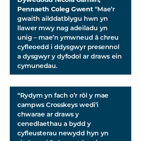
Pennaeth Coleg Gwent
“Mae’r
gwaith ailddatblygu hwn yn
llawer mwy nag adeiladu yn
unig – mae’n ymwneud â chreu
cyfleoedd i ddysgwyr presennol
a dysgwyr y dyfodol ar draws ein
cymunedau.
“Rydym yn fach o’r rôl y mae
campws Crosskeys wedi’i
chwarae ar draws y
cenedlaethau a bydd y
cyfleusterau newydd hyn yn