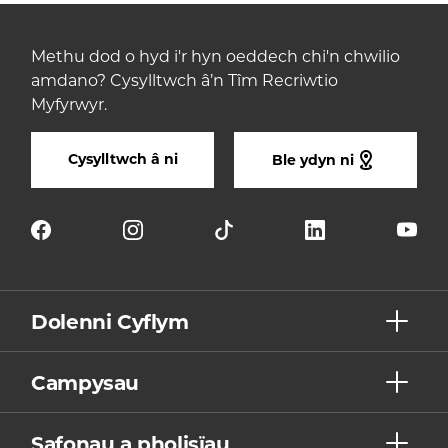
Methu dod o hyd i'r hyn oeddech chi'n chwilio
amdano? Cysylltwch â’n Tîm Recriwtio
Myfyrwyr.
Cysylltwch â ni
Ble ydyn ni
Dolenni Cyflym
Campysau
Safonau a pholisïau