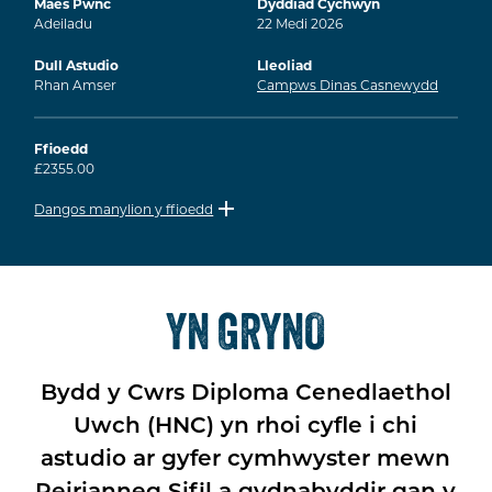
Maes Pwnc
Dyddiad Cychwyn
Adeiladu
22
Medi
2026
Dull Astudio
Lleoliad
Rhan Amser
Campws Dinas Casnewydd
Ffioedd
£2355.00
Dangos manylion y ffioedd
YN GRYNO
Bydd y Cwrs Diploma Cenedlaethol
Uwch (HNC) yn rhoi cyfle i chi
astudio ar gyfer cymhwyster mewn
Peirianneg Sifil a gydnabyddir gan y