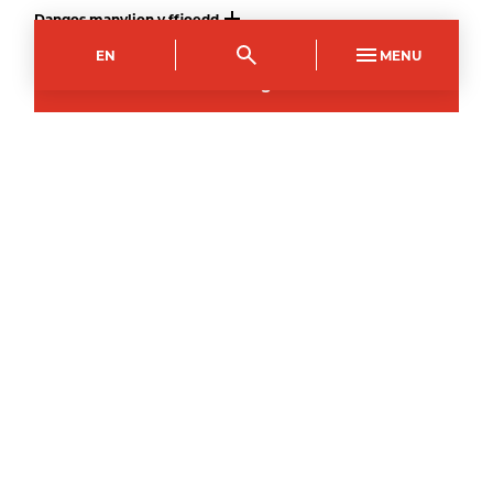
Dangos manylion y ffioedd
EN
MENU
22
Medi
2026
–
Ymgeisiwch nawr
Ar ôl archebu eich lle ar gwrs mae gennych 14
diwrnod i newid eich meddwl a gofyn am ad-
daliad llawn. Gallwch ofyn am ad-daliad ar ôl y
dyddiad hwn, ond bydd ond yn cael ei
ganiatáu os ydych chi’n bodloni meini prawf
polisi ffioedd y coleg.
Os yw eich cwrs dewisol yn dechrau o fewn
14 diwrnod i chi archebu eich lle, nid yw’r
polisi ad-daliad 14 diwrnod yn gymwys, a
bydd unrhyw ad-daliad yn destun polisi
ffioedd y coleg.