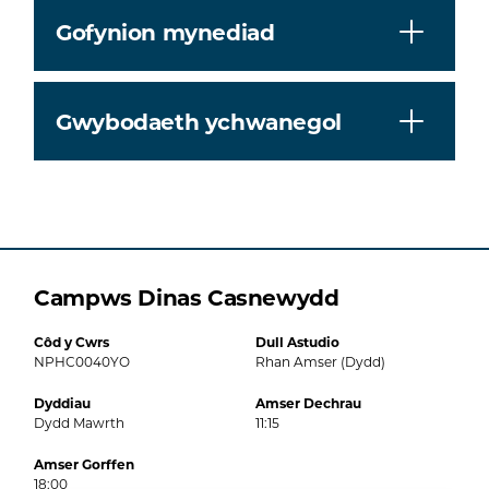
Gofynion mynediad
Gwybodaeth ychwanegol
Campws Dinas Casnewydd
Côd y Cwrs
Dull Astudio
NPHC0040YO
Rhan Amser (Dydd)
Dyddiau
Amser Dechrau
Dydd Mawrth
11:15
Amser Gorffen
18:00