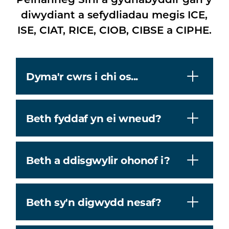
diwydiant a sefydliadau megis ICE,
ISE, CIAT, RICE, CIOB, CIBSE a CIPHE.
Dyma'r cwrs i chi os...
Beth fyddaf yn ei wneud?
Beth a ddisgwylir ohonof i?
Beth sy'n digwydd nesaf?