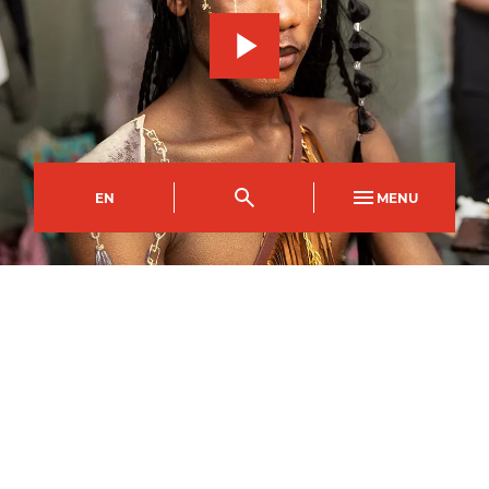
EN
MENU
Campws Crosskeys
Côd y Cwrs
Dull Astudio
CFDI0445AA
Llawn Amser