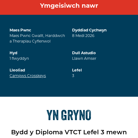
Ymgeisiwch nawr
Maes Pwnc
Dyddiad Cychwyn
Maes Pwnc Gwallt, Harddwch
8
Medi
2026
a Therapïau Cyflenwol
Hyd
Dull Astudio
1
flwyddyn
Llawn Amser
Lleoliad
Lefel
Campws Crosskeys
3
YN GRYNO
Bydd y Diploma VTCT Lefel 3 mewn