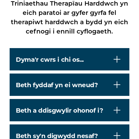
Triniaethau Therapïau Harddwch yn
eich paratoi ar gyfer gyrfa fel
therapiwt harddwch a bydd yn eich
cefnogi i ennill cyflogaeth.
Dyma'r cwrs i chi os...
Beth fyddaf yn ei wneud?
Beth a ddisgwylir ohonof i?
Beth sy'n digwydd nesaf?