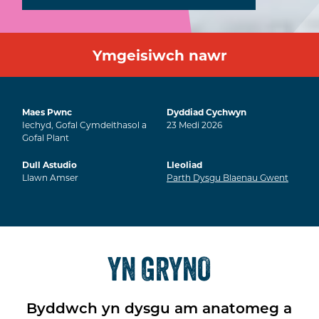
Ymgeisiwch nawr
Maes Pwnc
Dyddiad Cychwyn
Iechyd, Gofal Cymdeithasol a
23
Medi
2026
Gofal Plant
Dull Astudio
Lleoliad
Llawn Amser
Parth Dysgu Blaenau Gwent
YN GRYNO
Byddwch yn dysgu am anatomeg a