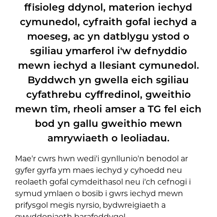
ffisioleg ddynol, materion iechyd
cymunedol, cyfraith gofal iechyd a
moeseg, ac yn datblygu ystod o
sgiliau ymarferol i'w defnyddio
mewn iechyd a llesiant cymunedol.
Byddwch yn gwella eich sgiliau
cyfathrebu cyffredinol, gweithio
mewn tîm, rheoli amser a TG fel eich
bod yn gallu gweithio mewn
amrywiaeth o leoliadau.
Mae'r cwrs hwn wedi'i gynllunio'n benodol ar
gyfer gyrfa ym maes iechyd y cyhoedd neu
reolaeth gofal cymdeithasol neu i'ch cefnogi i
symud ymlaen o bosib i gwrs iechyd mewn
prifysgol megis nyrsio, bydwreigiaeth a
gwyddoniaeth barafeddygol.