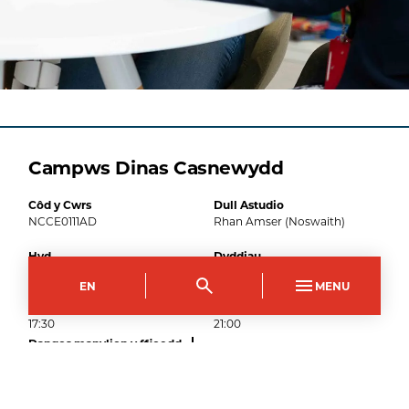
Campws Dinas Casnewydd
Côd y Cwrs
Dull Astudio
NCCE0111AD
Rhan Amser (Noswaith)
Hyd
Dyddiau
34
wythnosau
Dydd Mawrth
EN
MENU
Amser Dechrau
Amser Gorffen
17:30
21:00
Dangos manylion y ffioedd
8
Medi
2026
–
Ymgeisiwch nawr