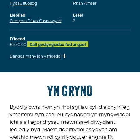
Hydau lluosog
Rhan Amser
Lleoliad
Lefel
Campws Dinas Casnewydd
2
Ffioedd
£1230.00
Gall gostyngiadau fod ar gael
Dangos manylion y ffioedd
YN GRYNO
Bydd y cwrs hwn yn rhoi sgiliau cyllid a chyfrifeg
ymarferol sy'n cael eu cydnabod yn rhyngwladol
ichi a all agor drysau mewn sawl diwydiant
ledled y byd. Mae'n ddelfrydol os ydych am
weithio mewn rôl cyfrifyddu, er enghraifft