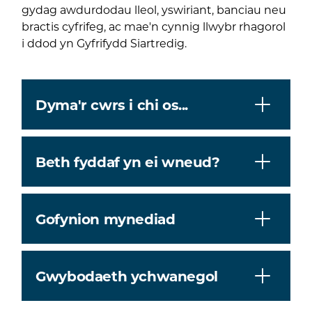
gydag awdurdodau lleol, yswiriant, banciau neu
bractis cyfrifeg, ac mae'n cynnig llwybr rhagorol
i ddod yn Gyfrifydd Siartredig.
Dyma'r cwrs i chi os...
Beth fyddaf yn ei wneud?
Gofynion mynediad
Gwybodaeth ychwanegol