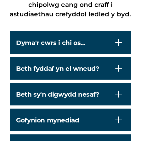
chipolwg eang ond craff i
astudiaethau crefyddol ledled y byd.
Dyma'r cwrs i chi os...
Beth fyddaf yn ei wneud?
Beth sy'n digwydd nesaf?
Gofynion mynediad