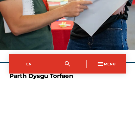
EN
MENU
Parth Dysgu Torfaen
Côd y Cwrs
Dull Astudio
PFAS0150A1
Llawn Amser
Hyd
1
flwyddyn
2
Medi
2026
–
Ymgeisiwch nawr