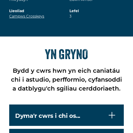
Lleoliad
Lefel
Campws Crosskeys
3
YN GRYNO
Bydd y cwrs hwn yn eich caniatáu
chi i astudio, perfformio, cyfansoddi
a datblygu'ch sgiliau cerddoriaeth.
Dyma'r cwrs i chi os...