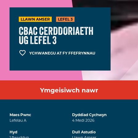
LLAWN AMSER
LEFEL 3
CBAC CERDDORIAETH
UG LEFEL 3
YCHWANEGU AT FY FFEFRYNNAU
Ymgeisiwch nawr
Maes Pwnc
Dyddiad Cychwyn
Lefelau A
4
Medi
2026
Hyd
Dull Astudio
1
flwyddyn
Llawn Amser