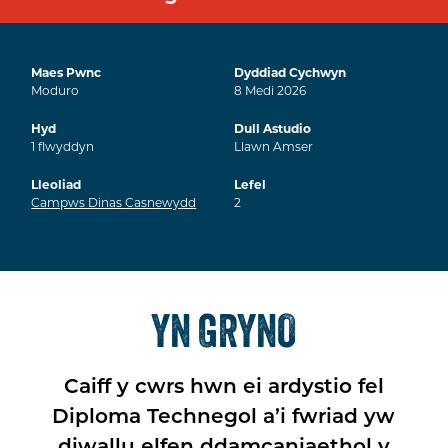
Maes Pwnc
Dyddiad Cychwyn
Moduro
8
Medi
2026
Hyd
Dull Astudio
1
flwyddyn
Llawn Amser
Lleoliad
Lefel
Campws Dinas Casnewydd
2
YN GRYNO
Caiff y cwrs hwn ei ardystio fel
Diploma Technegol a’i fwriad yw
diwallu elfen ddamcaniaethol y