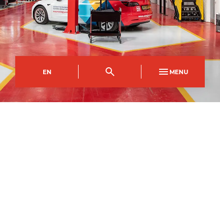
EN
MENU
Campws Dinas Casnewydd
Côd y Cwrs
Dull Astudio
NFDI0035AA
Llawn Amser
Hyd
1
flwyddyn