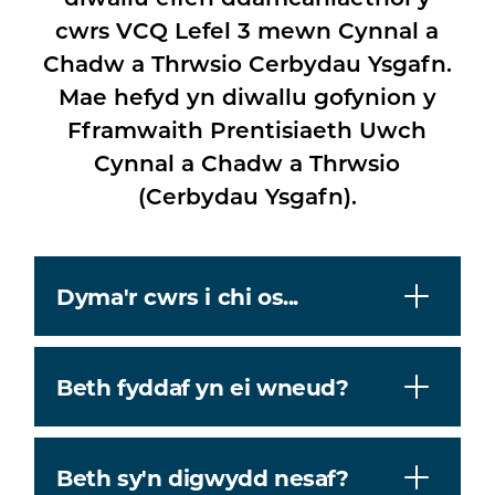
cwrs VCQ Lefel 3 mewn Cynnal a
Chadw a Thrwsio Cerbydau Ysgafn.
Mae hefyd yn diwallu gofynion y
Fframwaith Prentisiaeth Uwch
Cynnal a Chadw a Thrwsio
(Cerbydau Ysgafn).
Dyma'r cwrs i chi os...
Beth fyddaf yn ei wneud?
Beth sy'n digwydd nesaf?