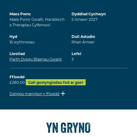
Maes Pwnc
Dyddiad Cychwyn
Maes Pwnc Gwallt, Harddwch
5
Ionawr
2027
a Therapïau Cyflenwol
Hyd
Dull Astudio
16
wythnosau
Rhan Amser
Lleoliad
Lefel
Parth Dysgu Blaenau Gwent
3
Ffioedd
£280.00
Gall gostyngiadau fod ar gael
Dangos manylion y ffioedd
YN GRYNO