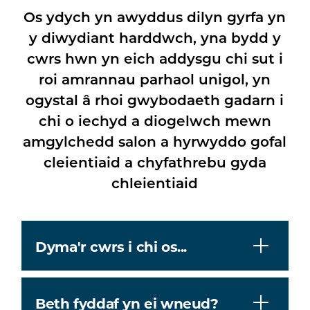
Os ydych yn awyddus dilyn gyrfa yn
y diwydiant harddwch, yna bydd y
cwrs hwn yn eich addysgu chi sut i
roi amrannau parhaol unigol, yn
ogystal â rhoi gwybodaeth gadarn i
chi o iechyd a diogelwch mewn
amgylchedd salon a hyrwyddo gofal
cleientiaid a chyfathrebu gyda
chleientiaid
Dyma'r cwrs i chi os...
Beth fyddaf yn ei wneud?