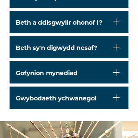
Beth a ddisgwylir ohonof i?
Beth sy'n digwydd nesaf?
Gofynion mynediad
Gwybodaeth ychwanegol