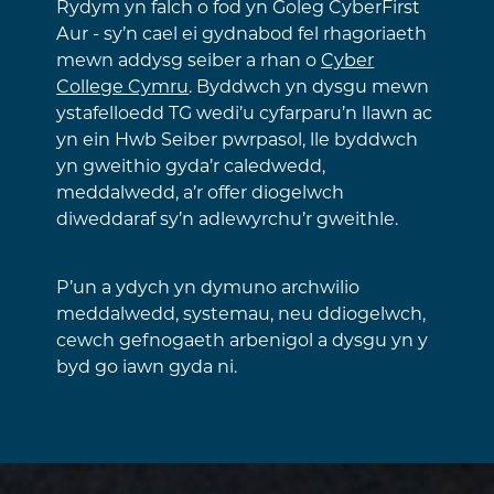
Rydym yn falch o fod yn Goleg CyberFirst
Aur - sy’n cael ei gydnabod fel rhagoriaeth
mewn addysg seiber a rhan o
Cyber
College Cymru
. Byddwch yn dysgu mewn
ystafelloedd TG wedi’u cyfarparu’n llawn ac
yn ein Hwb Seiber pwrpasol, lle byddwch
yn gweithio gyda’r caledwedd,
meddalwedd, a’r offer diogelwch
diweddaraf sy’n adlewyrchu’r gweithle.
P’un a ydych yn dymuno archwilio
meddalwedd, systemau, neu ddiogelwch,
cewch gefnogaeth arbenigol a dysgu yn y
byd go iawn gyda ni.