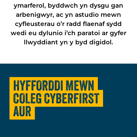
ymarferol, byddwch yn dysgu gan
arbenigwyr, ac yn astudio mewn
cyfleusterau o’r radd flaenaf sydd
wedi eu dylunio i’ch paratoi ar gyfer
llwyddiant yn y byd digidol.
HYFFORDDI MEWN
COLEG CYBERFIRST
AUR