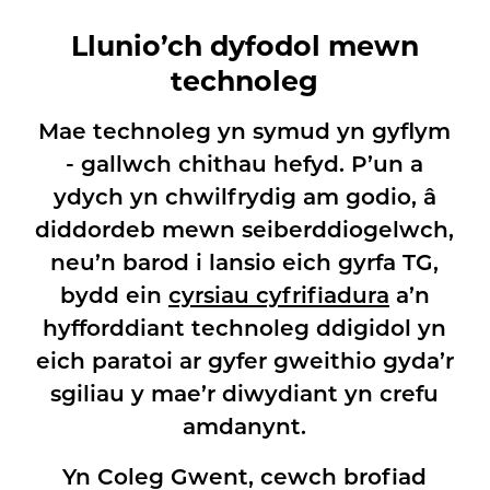
Llunio’ch dyfodol mewn
technoleg
Mae technoleg yn symud yn gyflym
- gallwch chithau hefyd. P’un a
ydych yn chwilfrydig am godio, â
diddordeb mewn seiberddiogelwch,
neu’n barod i lansio eich gyrfa TG,
bydd ein
cyrsiau cyfrifiadura
a’n
hyfforddiant technoleg ddigidol yn
eich paratoi ar gyfer gweithio gyda’r
sgiliau y mae’r diwydiant yn crefu
amdanynt.
Yn Coleg Gwent, cewch brofiad