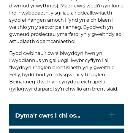
diwrnod yr wythnos). Mae'r cwrs wedi'i gynllunio
i roi'r wybodaeth, y sgiliau a'r ddealltwriaeth
sydd ei hangen arnoch i fynd yn eich blaen i
weithio yn y sector peirianneg. Byddwch yn
gwneud prosiectau ymarferol yn y gweithdy ac
astudiaeth ddamcaniaethol.
Bydd cwblhau’r cwrs blwyddyn hwn yn
llwyddiannus yn galluogi llwybr cyflym i ail
flwyddyn rhaglen brentisiaeth yn y gweithle.
Felly, bydd bod yn ddysgwr ar y Rhaglen
Beirianneg Uwch yn cynyddu eich apêl i
gyflogwyr darparol sy’n chwilio am brentisiaid.
Dyma'r cwrs i chi os...