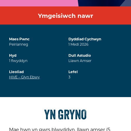
Ymgeisiwch nawr
Maes Pwnc
Dyddiad Cychwyn
Peirianneg
1
Medi
2026
Hyd
Dull Astudio
1
flwyddyn
Llawn Amser
Lleoliad
Lefel
HiVE – Glyn Ebwy
3
YN GRYNO
Mae hwn yn gwrs blwyddyn, llawn amser (5