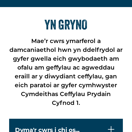
YN GRYNO
Mae’r cwrs ymarferol a
damcaniaethol hwn yn ddelfrydol ar
gyfer gwella eich gwybodaeth am
ofalu am geffylau ac agweddau
eraill ar y diwydiant ceffylau, gan
eich paratoi ar gyfer cymhwyster
Cymdeithas Ceffylau Prydain
Cyfnod 1.
Dyma'r cwrs i chi os...