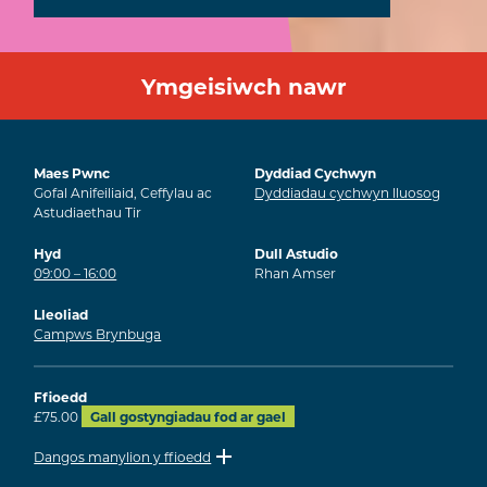
Ymgeisiwch nawr
Maes Pwnc
Dyddiad Cychwyn
Gofal Anifeiliaid, Ceffylau ac
Dyddiadau cychwyn lluosog
Astudiaethau Tir
Hyd
Dull Astudio
09:00 – 16:00
Rhan Amser
Lleoliad
Campws Brynbuga
Ffioedd
£75.00
Gall gostyngiadau fod ar gael
Dangos manylion y ffioedd