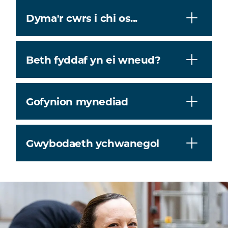
Dyma'r cwrs i chi os...
Beth fyddaf yn ei wneud?
Gofynion mynediad
Gwybodaeth ychwanegol