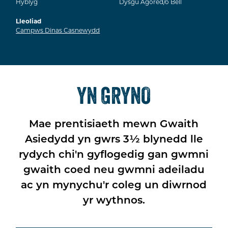
Hyblyg
Dysgu Agored/o Bell
Lleoliad
Campws Dinas Casnewydd
YN GRYNO
Mae prentisiaeth mewn Gwaith
Asiedydd yn gwrs 3½ blynedd lle
rydych chi'n gyflogedig gan gwmni
gwaith coed neu gwmni adeiladu
ac yn mynychu'r coleg un diwrnod
yr wythnos.