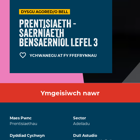
DYSGU AGORED/O BELL
PRENTISIAETH -
SAERNÏAETH
BENSAERNÏOL LEFEL 3
YCHWANEGU AT FY FFEFRYNNAU
Ymgeisiwch nawr
Maes Pwnc
Sector
Prentisiaethau
Adeiladu
Dyddiad Cychwyn
Dull Astudio