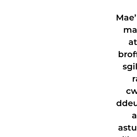
Mae’
ma
a
brof
sgi
r
cw
ddeu
a
astu