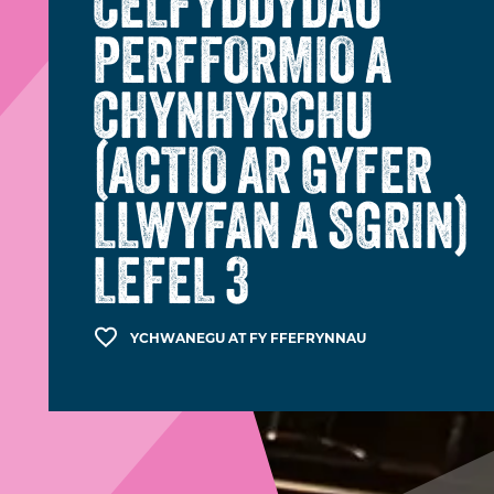
CELFYDDYDAU
PERFFORMIO A
CHYNHYRCHU
(ACTIO AR GYFER
LLWYFAN A SGRIN)
LEFEL 3
YCHWANEGU AT FY FFEFRYNNAU