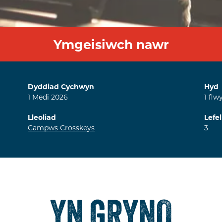
Ymgeisiwch nawr
Dyddiad Cychwyn
Hyd
1
Medi
2026
1
flw
Lleoliad
Lefel
Campws Crosskeys
3
YN GRYNO