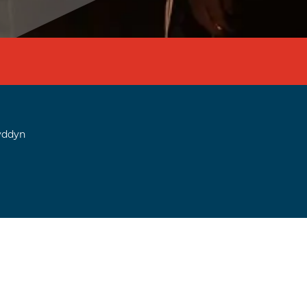
yddyn