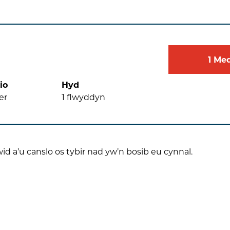
1
Me
io
Hyd
er
1
flwyddyn
wid a’u canslo os tybir nad yw’n bosib eu cynnal.