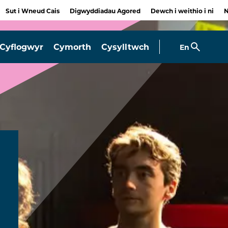
Sut i Wneud Cais
Digwyddiadau Agored
Dewch i weithio i ni
Cyflogwyr
Cymorth
Cysylltwch
En