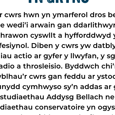
r cwrs hwn yn ymarferol dros b
e wedi’i arwain gan ddarlithwyr
thrawon cyswllt a hyfforddwyd 
fesiynol. Diben y cwrs yw datbl
liau actio ar gyfer y llwyfan, y sg
adio a throsleisio. Byddwch chi
blhau’r cwrs gan feddu ar ysto
nydd cymhwyso sy’n addas ar 
studiaethau Addysg Bellach n
diaethau conservatoire yn ogys