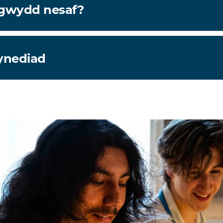
igwydd nesaf?
ynediad