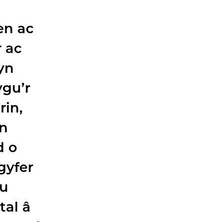
en ac
 ac
yn
ygu’r
rin,
’n
d o
gyfer
eu
tal â