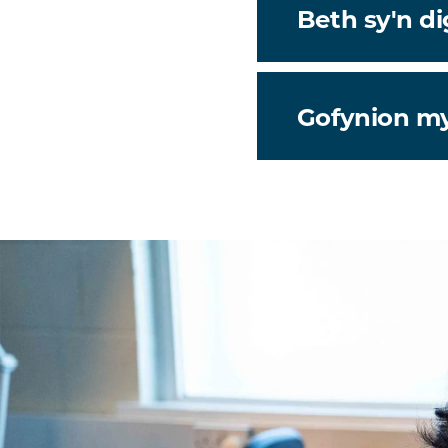
Beth sy'n d
Gofynion m