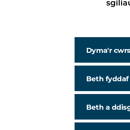
sgili
Dyma'r cwrs i
Beth fyddaf
Beth a ddisg