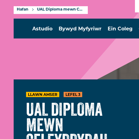
Hafan
UAL Diploma mewn Celfyddydau Perfformio a Chynhyrchu (Actio ar gyfer Llwyfan a Sgrin) Lefel 3
Astudio
Bywyd Myfyriwr
Ein Coleg
LLAWN AMSER
LEFEL 3
UAL DIPLOMA
MEWN