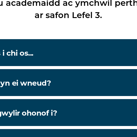
au academaidd ac ymchwil pert
ar safon Lefel 3.
 chi os...
 yn ei wneud?
wylir ohonof i?