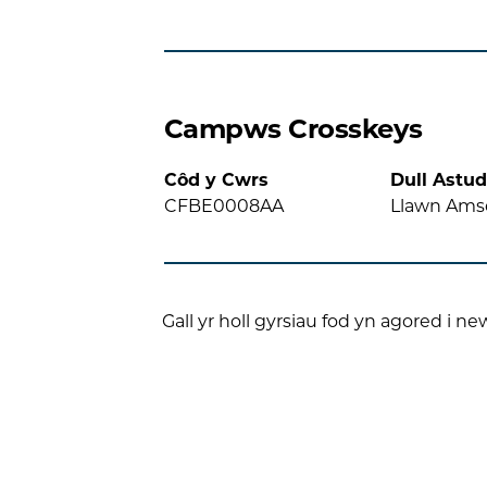
Campws Crosskeys
Côd y Cwrs
Dull Astud
CFBE0008AA
Llawn Ams
Gall yr holl gyrsiau fod yn agored i ne