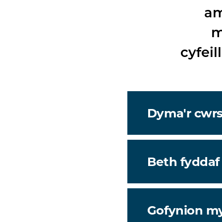
am
m
cyfei
Dyma'r cwrs i
Beth fyddaf
Gofynion m