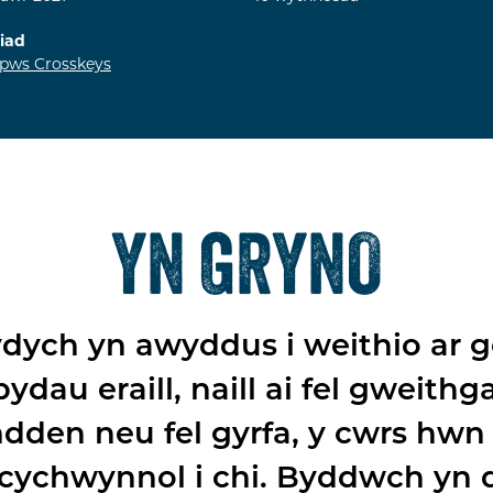
liad
ws Crosskeys
YN GRYNO
dych yn awyddus i weithio ar g
ydau eraill, naill ai fel gweith
den neu fel gyrfa, y cwrs hwn
 cychwynnol i chi. Byddwch yn 