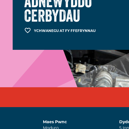
ADNEWYDDU
CERBYDAU
YCHWANEGU AT FY FFEFRYNNAU
Maes Pwnc
Dyd
Moduro
5
Io