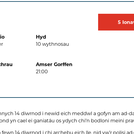
5
Ion
io
Hyd
er
10
wythnosau
chrau
Amser Gorffen
21:00
ennych 14 diwrnod i newid eich meddwl a gofyn am ad-dal
ond yn cael ei ganiatáu os ydych chi’n bodloni meini pr
fewn 14 diwrnod i chi archebu eich lle, nid yw’r polisi a