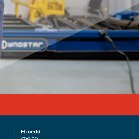
Ffioedd
£90.00