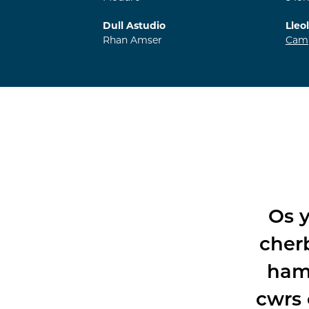
Dull Astudio
Lleo
Rhan Amser
Camp
Os y
cherb
hamd
cwrs