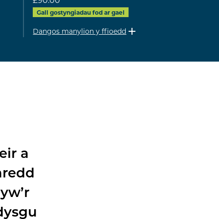
Gall gostyngiadau fod ar gael
Dangos manylion y ffioedd
eir a
garedd
 yw’r
dysgu