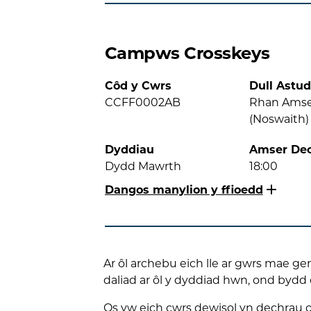
Campws Crosskeys
Côd y Cwrs
Dull Astud
CCFF0002AB
Rhan Ams
(Noswaith)
Dyddiau
Amser De
Dydd Mawrth
18:00
Dangos manylion y ffioedd
Ar ôl archebu eich lle ar gwrs mae g
daliad ar ôl y dyddiad hwn, ond bydd 
Os yw eich cwrs dewisol yn dechrau o 