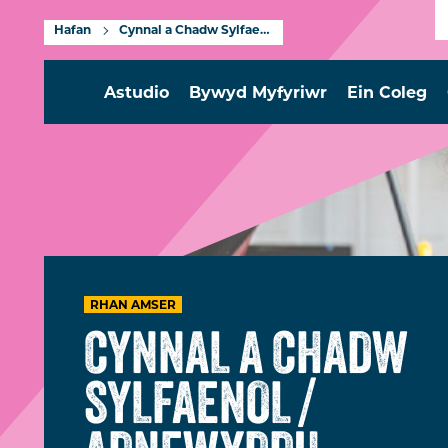
Hafan
Cynnal a Chadw Sylfaenol / Adnewyddu Cerbydau
Astudio
Bywyd Myfyriwr
Ein Coleg
RHAN AMSER
CYNNAL A CHADW
SYLFAENOL /