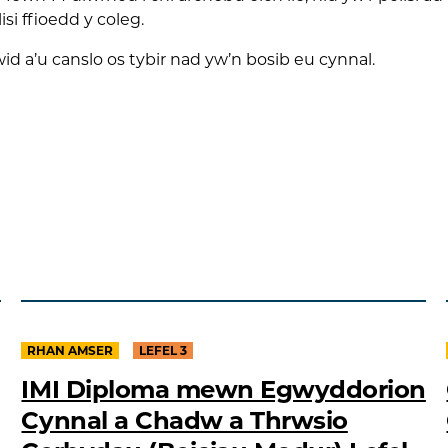
i ffioedd y coleg.
wid a’u canslo os tybir nad yw’n bosib eu cynnal.
RHAN AMSER
LEFEL 3
IMI Diploma mewn Egwyddorion
Cynnal a Chadw a Thrwsio