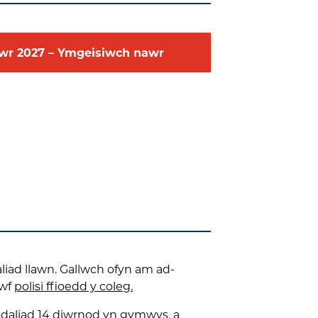
awr
2027
–
Ymgeisiwch nawr
iad llawn. Gallwch ofyn am ad-
awf
polisi ffioedd y coleg.
d-daliad 14 diwrnod yn gymwys, a