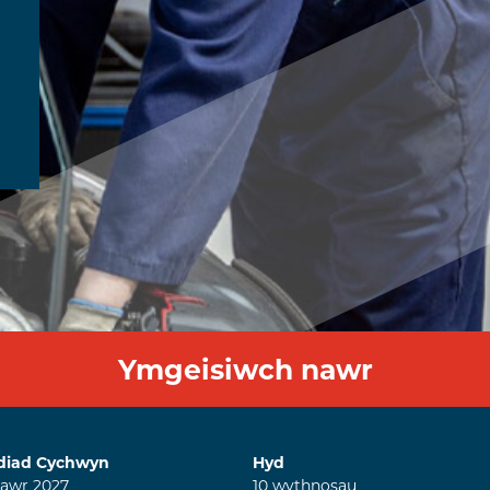
Ymgeisiwch nawr
diad Cychwyn
Hyd
nawr
2027
10
wythnosau