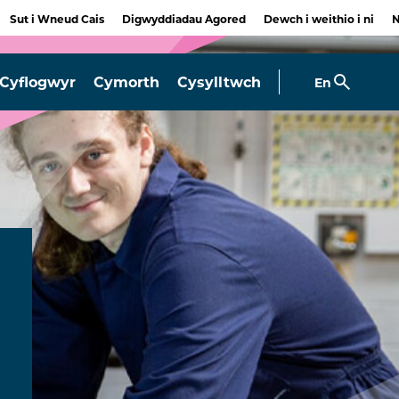
Sut i Wneud Cais
Digwyddiadau Agored
Dewch i weithio i ni
Cyflogwyr
Cymorth
Cysylltwch
En