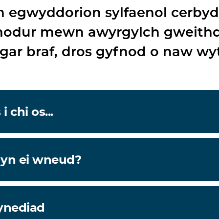
 egwyddorion sylfaenol cerby
odur mewn awyrgylch gweith
llgar braf, dros gyfnod o naw wy
 chi os...
 yn ei wneud?
ynediad