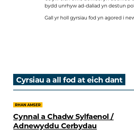
bydd unrhyw ad-daliad yn destun polis
Gall yr holl gyrsiau fod yn agored i ne
Cyrsiau a all fod at eich dant
RHAN AMSER
Cynnal a Chadw Sylfaenol /
Adnewyddu Cerbydau