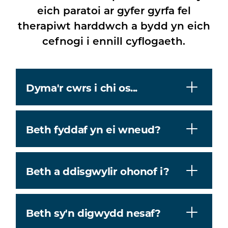
eich paratoi ar gyfer gyrfa fel
therapiwt harddwch a bydd yn eich
cefnogi i ennill cyflogaeth.
Dyma'r cwrs i chi os...
Beth fyddaf yn ei wneud?
Beth a ddisgwylir ohonof i?
Beth sy'n digwydd nesaf?