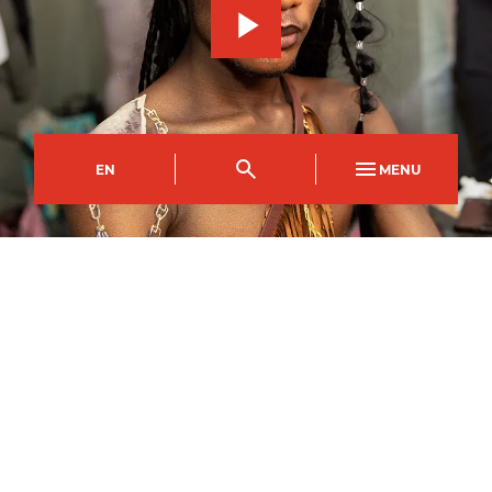
EN
MENU
Campws Crosskeys
Côd y Cwrs
Dull Astudio
CFDI0445AA
Llawn Amser