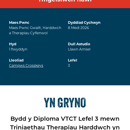
Maes Pwnc
Dyddiad Cychwyn
Maes Pwnc Gwallt, Harddwch
8
Medi
2026
a Therapïau Cyflenwol
Hyd
Dull Astudio
1
flwyddyn
Llawn Amser
Lleoliad
Lefel
Campws Crosskeys
3
YN GRYNO
Bydd y Diploma VTCT Lefel 3 mewn
Triniaethau Therapïau Harddwch yn