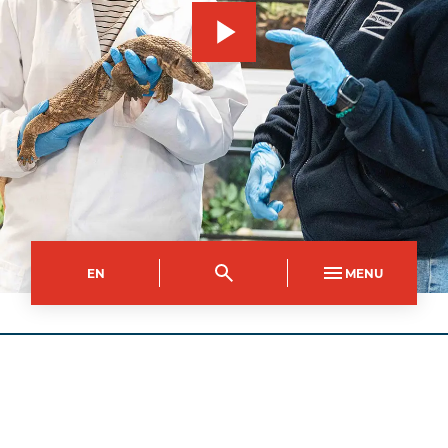
EN
MENU
Campws Brynbuga
Côd y Cwrs
Dull Astudio
UPDI0537AA
Rhan Amser (Dydd)