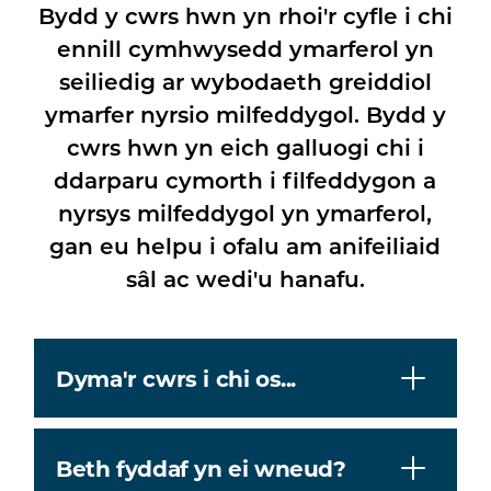
Bydd y cwrs hwn yn rhoi'r cyfle i chi
ennill cymhwysedd ymarferol yn
seiliedig ar wybodaeth greiddiol
ymarfer nyrsio milfeddygol. Bydd y
cwrs hwn yn eich galluogi chi i
ddarparu cymorth i filfeddygon a
nyrsys milfeddygol yn ymarferol,
gan eu helpu i ofalu am anifeiliaid
sâl ac wedi'u hanafu.
Dyma'r cwrs i chi os...
Beth fyddaf yn ei wneud?