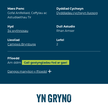
Maes Pwnc
Dyddiad Cychwyn
Gofal Anifeiliaid, Ceffylau ac
Dyddiadau cychwyn lluosog
Astudiaethau Tir
Hyd
Dull Astudio
34
wythnosau
Rhan Amser
Lleoliad
Lefel
Campws Brynbuga
2
Ffioedd
Am ddim
Gall gostyngiadau fod ar gael
Dangos manylion y ffioedd
YN GRYNO