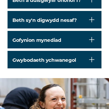
Beth sy'n digwydd nesaf?
Gofynion mynediad
Gwybodaeth ychwanegol