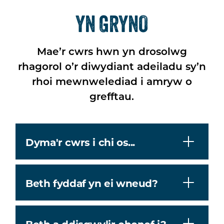
YN GRYNO
Mae’r cwrs hwn yn drosolwg
rhagorol o’r diwydiant adeiladu sy’n
rhoi mewnwelediad i amryw o
grefftau.
Dyma'r cwrs i chi os...
Beth fyddaf yn ei wneud?
Beth a ddisgwylir ohonof i?