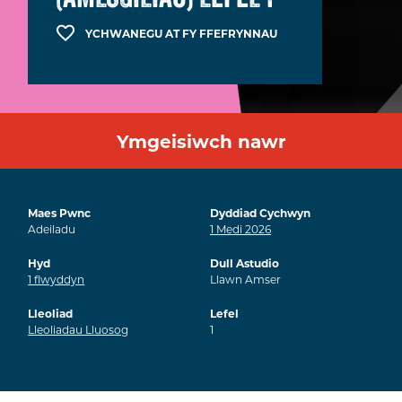
YCHWANEGU AT FY FFEFRYNNAU
Ymgeisiwch nawr
Maes Pwnc
Dyddiad Cychwyn
Adeiladu
1
Medi
2026
Hyd
Dull Astudio
1
flwyddyn
Llawn Amser
Lleoliad
Lefel
Lleoliadau Lluosog
1