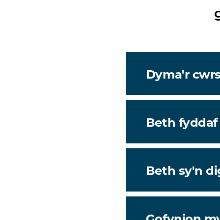
Dyma'r cwrs i
Beth fyddaf
Beth sy'n d
Gofynion m