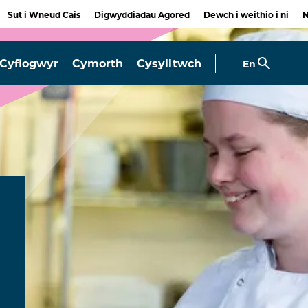
Sut i Wneud Cais
Digwyddiadau Agored
Dewch i weithio i ni
Cyflogwyr
Cymorth
Cysylltwch
En