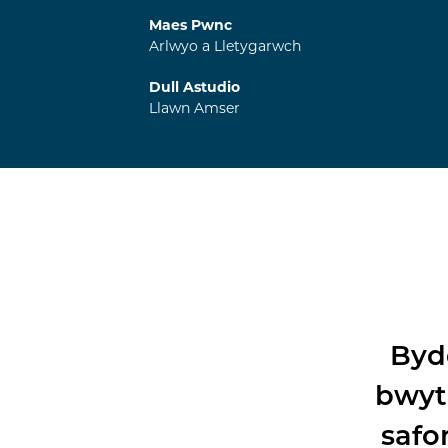
Maes Pwnc
Arlwyo a Lletygarwch
Dull Astudio
Llawn Amser
Byd
bwyta
safo