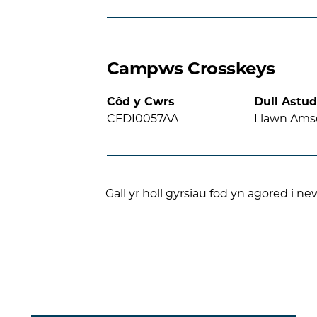
Campws Crosskeys
Côd y Cwrs
Dull Astud
CFDI0057AA
Llawn Ams
Gall yr holl gyrsiau fod yn agored i ne