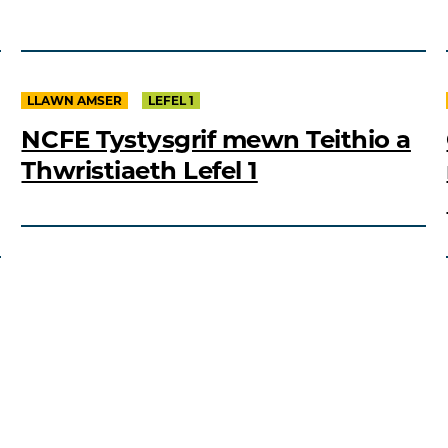
LLAWN AMSER
LEFEL 1
NCFE Tystysgrif mewn Teithio a
Thwristiaeth Lefel 1