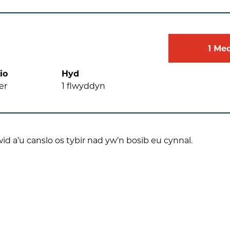
1
Me
io
Hyd
er
1
flwyddyn
wid a’u canslo os tybir nad yw’n bosib eu cynnal.