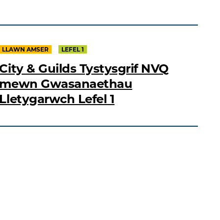
LLAWN AMSER
LEFEL 1
City & Guilds Tystysgrif NVQ
mewn Gwasanaethau
Lletygarwch Lefel 1