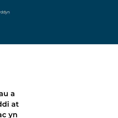
yddyn
au a
ddi at
ac yn