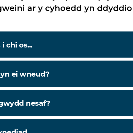
gweini ar y cyhoedd yn ddyddiol
 chi os...
 yn ei wneud?
igwydd nesaf?
ynediad