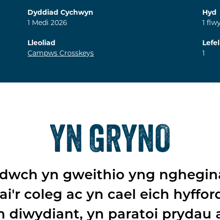
Dyddiad Cychwyn
Hyd
1
Medi
2026
1
flw
Lleoliad
Lefel
Campws Crosskeys
1
YN GRYNO
dwch yn gweithio yng nghegin
i'r coleg ac yn cael eich hyffor
n diwydiant, yn paratoi prydau 