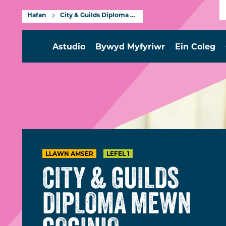
Hafan
City & Guilds Diploma mewn Goginio Proffesiynol Lefel 1
Astudio
Bywyd Myfyriwr
Ein Coleg
LLAWN AMSER
LEFEL 1
CITY & GUILDS
DIPLOMA MEWN