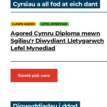
Cyrsiau a all fod at eich dant
LLAWN AMSER
LEFEL MYNEDIAD
Agored Cymru Diploma mewn
Sgiliau'r Diwydiant Lletygarwch
Lefel Mynediad
Gweld pob cwrs
Digwyddiadau i ddod