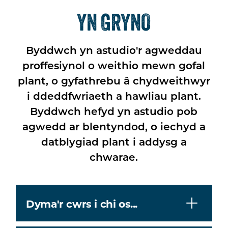
YN GRYNO
Byddwch yn astudio'r agweddau
proffesiynol o weithio mewn gofal
plant, o gyfathrebu â chydweithwyr
i ddeddfwriaeth a hawliau plant.
Byddwch hefyd yn astudio pob
agwedd ar blentyndod, o iechyd a
datblygiad plant i addysg a
chwarae.
Dyma'r cwrs i chi os...