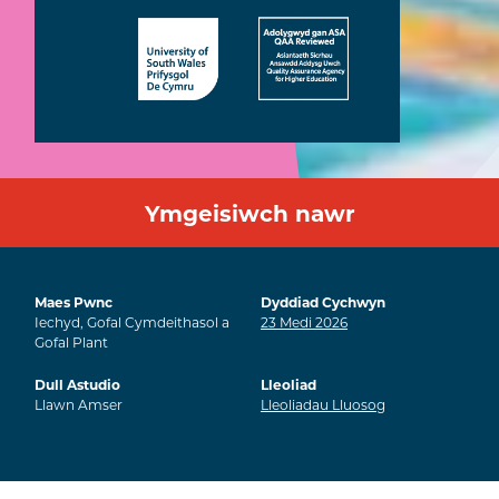
Ymgeisiwch nawr
Maes Pwnc
Dyddiad Cychwyn
Iechyd, Gofal Cymdeithasol a
23
Medi
2026
Gofal Plant
Dull Astudio
Lleoliad
Llawn Amser
Lleoliadau Lluosog