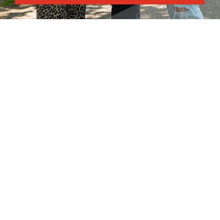
Parth Dysgu Blaenau Gwent
Côd y Cwrs
Dull Astudio
EFDG0013AA
Llawn Amser
Dyddiau
Amser Dechrau
Dydd Mercher
13:30
Amser Gorffen
20:45
23
Medi
2026
–
Ymgeisiwch nawr