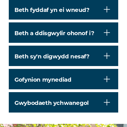
Beth fyddaf yn ei wneud?
Beth a ddisgwylir ohonof i?
Beth sy'n digwydd nesaf?
Gofynion mynediad
Gwybodaeth ychwanegol