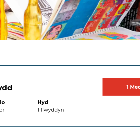
ydd
1
Me
io
Hyd
er
1
flwyddyn