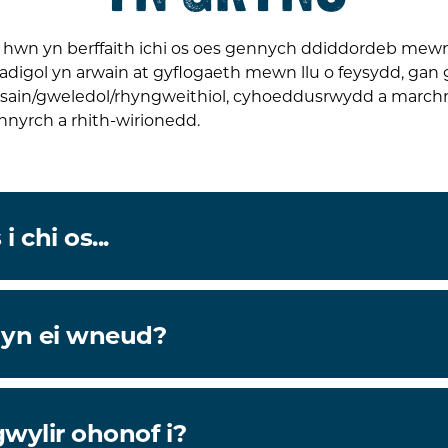
s hwn yn berffaith ichi os oes gennych ddiddordeb mew
eadigol yn arwain at gyflogaeth mewn llu o feysydd, ga
 sain/gweledol/rhyngweithiol, cyhoeddusrwydd a marchn
nnyrch a rhith-wirionedd.
 chi os...
 yn ei wneud?
wylir ohonof i?