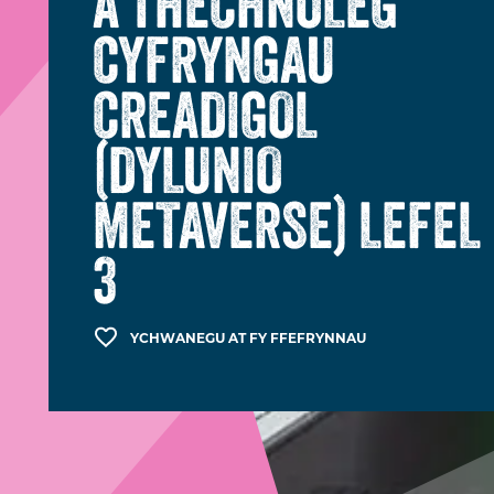
A THECHNOLEG
CYFRYNGAU
CREADIGOL
(DYLUNIO
METAVERSE) LEFEL
3
YCHWANEGU AT FY FFEFRYNNAU