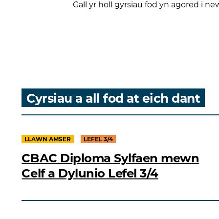
Gall yr holl gyrsiau fod yn agored i ne
Cyrsiau a all fod at eich dant
LLAWN AMSER
LEFEL 3/4
CBAC Diploma Sylfaen mewn
Celf a Dylunio Lefel 3/4