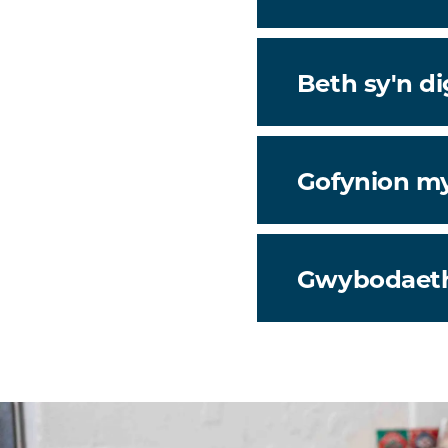
Beth sy'n d
Gofynion m
Gwybodaet