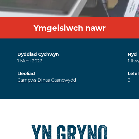
Ymgeisiwch nawr
Dyddiad Cychwyn
Hyd
1
Medi
2026
1
flw
Lleoliad
Lefel
Campws Dinas Casnewydd
3
YN GRYNO