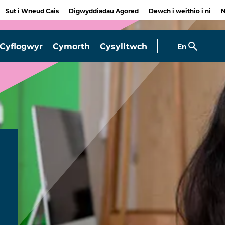
Sut i Wneud Cais
Digwyddiadau Agored
Dewch i weithio i ni
Cyflogwyr
Cymorth
Cysylltwch
En