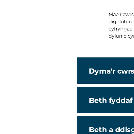
Mae'r cwr
digidol cr
cyfryngau
dylunio cy
Dyma'r cwrs i
Beth fyddaf
Beth a ddisg