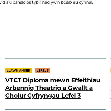
wid a’u canslo os tybir nad yw’n bosib eu cynnal.
LLAWN AMSER
LEFEL 3
VTCT Diploma mewn Effeithiau
Arbennig Theatrig a Gwallt a
Cholur Cyfryngau Lefel 3