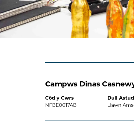
Campws Dinas Casnew
Côd y Cwrs
Dull Astud
NFBE0017AB
Llawn Ams