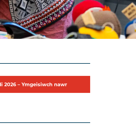
di
2026
–
Ymgeisiwch nawr