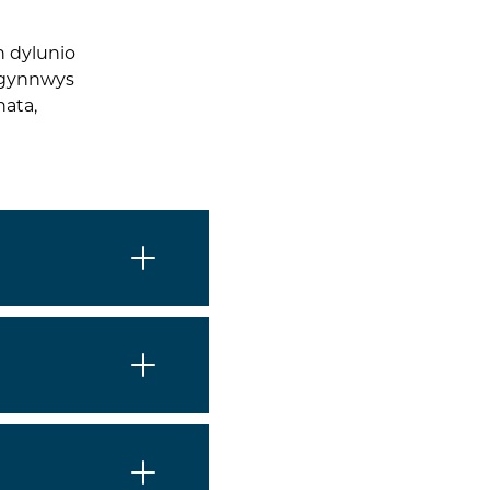
n dylunio
n gynnwys
ata,