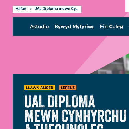
Hafan
UAL Diploma mewn Cynhyrchu a Thechnoleg Cyfryngau Creadigol (Dylunio Metaverse) Lefel 3
Astudio
Bywyd Myfyriwr
Ein Coleg
LLAWN AMSER
LEFEL 3
UAL DIPLOMA
MEWN CYNHYRCHU