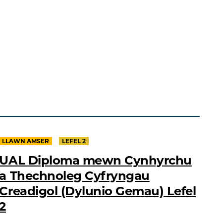
LLAWN AMSER
LEFEL 2
UAL Diploma mewn Cynhyrchu
a Thechnoleg Cyfryngau
Creadigol (Dylunio Gemau) Lefel
2