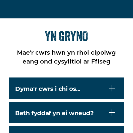
YN GRYNO
Mae'r cwrs hwn yn rhoi cipolwg
eang ond cysylltiol ar Ffiseg
Dyma'r cwrs i chi os...
Beth fyddaf yn ei wneud?