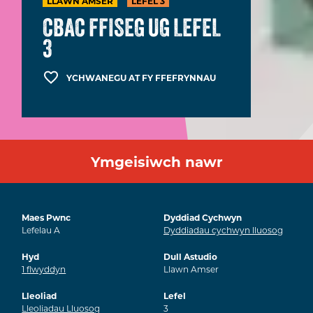
LLAWN AMSER
LEFEL 3
CBAC FFISEG UG LEFEL
3
YCHWANEGU AT FY FFEFRYNNAU
Ymgeisiwch nawr
Maes Pwnc
Dyddiad Cychwyn
Lefelau A
Dyddiadau cychwyn lluosog
Hyd
Dull Astudio
1
flwyddyn
Llawn Amser
Lleoliad
Lefel
Lleoliadau Lluosog
3