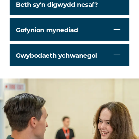
Beth sy'n digwydd nesaf?
Gofynion mynediad
Gwybodaeth ychwanegol