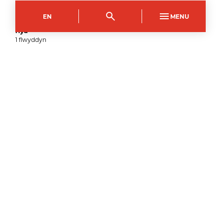
Côd y Cwrs
Dull Astudio
PFAS0146A1
Llawn Amser
EN
MENU
Hyd
1
flwyddyn
1
Medi
2026
–
Ymgeisiwch nawr
Campws Crosskeys
Côd y Cwrs
Dull Astudio
CFAS0146A1
Llawn Amser
Hyd
1
flwyddyn
3
Medi
2026
–
Ymgeisiwch nawr