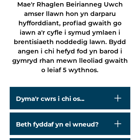
Mae'r Rhaglen Beirianneg Uwch
amser llawn hon yn darparu
hyfforddiant, profiad gwaith go
iawn a'r cyfle i symud ymlaen i
brentisiaeth noddedig lawn. Bydd
angen i chi hefyd fod yn barod i
gymryd rhan mewn lleoliad gwaith
o leiaf 5 wythnos.
Dyma'r cwrs i chi os...
Beth fyddaf yn ei wneud?