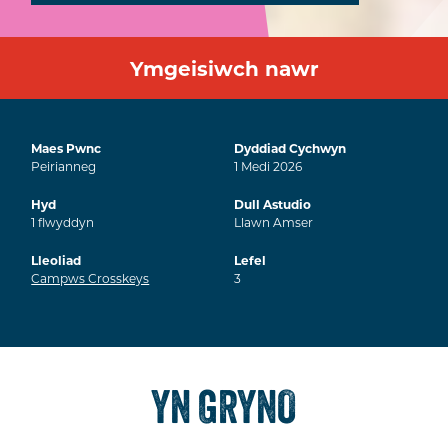
Ymgeisiwch nawr
Maes Pwnc
Dyddiad Cychwyn
Peirianneg
1
Medi
2026
Hyd
Dull Astudio
1
flwyddyn
Llawn Amser
Lleoliad
Lefel
Campws Crosskeys
3
YN GRYNO