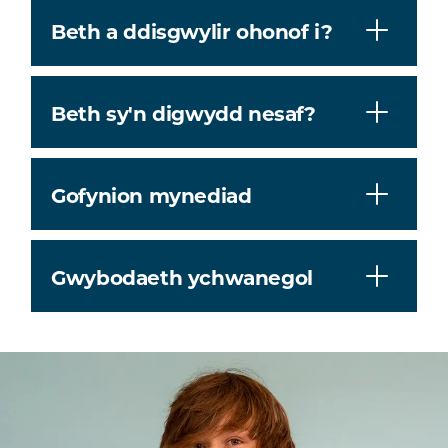
Beth a ddisgwylir ohonof i?
Beth sy'n digwydd nesaf?
Gofynion mynediad
Gwybodaeth ychwanegol