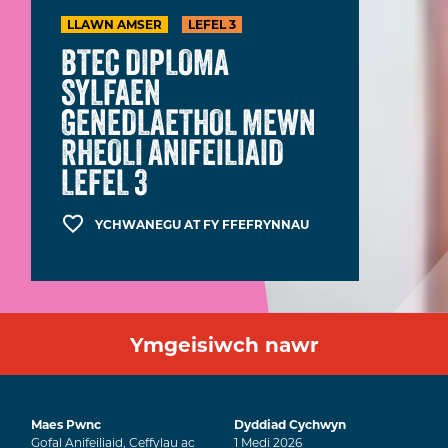
LLAWN AMSER
LEFEL 3
BTEC DIPLOMA
SYLFAEN
GENEDLAETHOL MEWN
RHEOLI ANIFEILIAID
LEFEL 3
YCHWANEGU AT FY FFEFRYNNAU
Ymgeisiwch nawr
Maes Pwnc
Dyddiad Cychwyn
Gofal Anifeiliaid, Ceffylau ac
1
Medi
2026