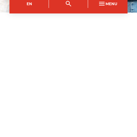
EN
MENU
Campws Brynbuga
Côd y Cwrs
Dull Astudio
UFBE0005AB
Llawn Amser
Hyd
1
flwyddyn
1
Medi
2026
–
Ymgeisiwch nawr
Gall yr holl gyrsiau fod yn agored i newid a’u
canslo os tybir nad yw’n bosib eu cynnal.