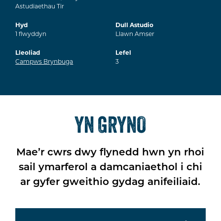
Astudiaethau Tir
Hyd
Dull Astudio
1
flwyddyn
Llawn Amser
Lleoliad
Lefel
Campws Brynbuga
3
YN GRYNO
Mae’r cwrs dwy flynedd hwn yn rhoi
sail ymarferol a damcaniaethol i chi
ar gyfer gweithio gydag anifeiliaid.