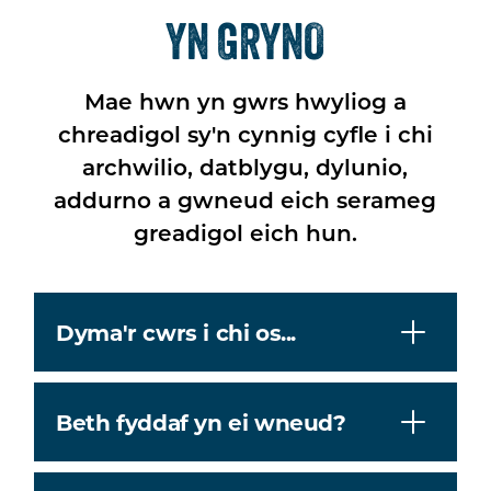
YN GRYNO
Mae hwn yn gwrs hwyliog a
chreadigol sy'n cynnig cyfle i chi
archwilio, datblygu, dylunio,
addurno a gwneud eich serameg
greadigol eich hun.
Dyma'r cwrs i chi os...
Beth fyddaf yn ei wneud?