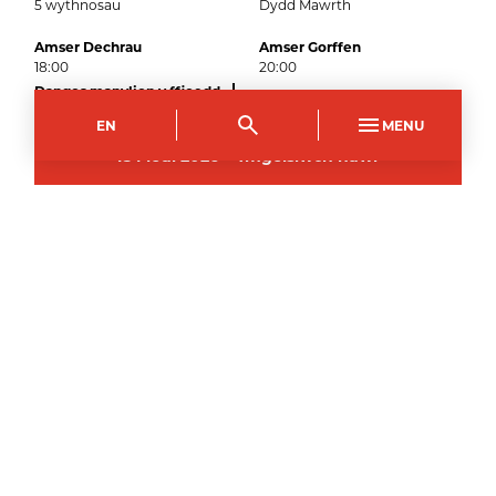
5
wythnosau
Dydd Mawrth
Amser Dechrau
Amser Gorffen
18:00
20:00
Dangos manylion y ffioedd
EN
MENU
15
Medi
2026
–
Ymgeisiwch nawr
Campws Crosskeys
Côd y Cwrs
Dull Astudio
CPCE3159AB
Rhan Amser (Noswaith)
Hyd
Dyddiau
5
wythnosau
Dydd Mawrth
Amser Dechrau
Amser Gorffen
18:00
20:00
Dangos manylion y ffioedd