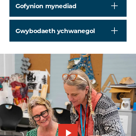
Gofynion mynediad
Gwybodaeth ychwanegol