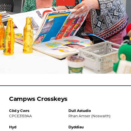
Campws Crosskeys
Côd y Cwrs
Dull Astudio
CPCE3159AA
Rhan Amser (Noswaith)
Hyd
Dyddiau