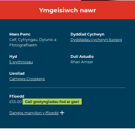
Ymgeisiwch nawr
Maes Pwnc
Dyddiad Cychwyn
Celf, Cyfryngau, Dylunio a
Dyddiadau cychwyn lluosog
Ffotograffiaeth
Hyd
Dull Astudio
5
wythnosau
Rhan Amser
Lleoliad
Campws Crosskeys
Ffioedd
£55.00
Gall gostyngiadau fod ar gael
Dangos manylion y ffioedd