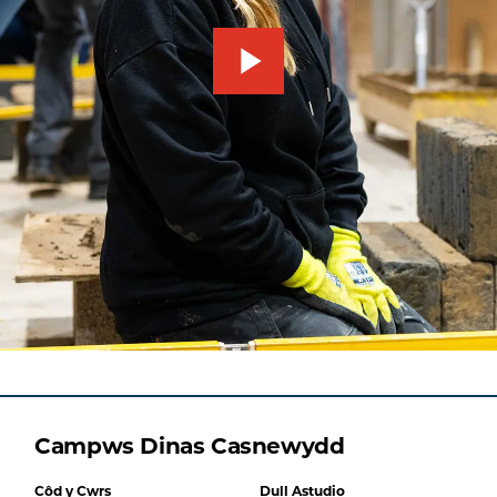
Campws Dinas Casnewydd
Côd y Cwrs
Dull Astudio