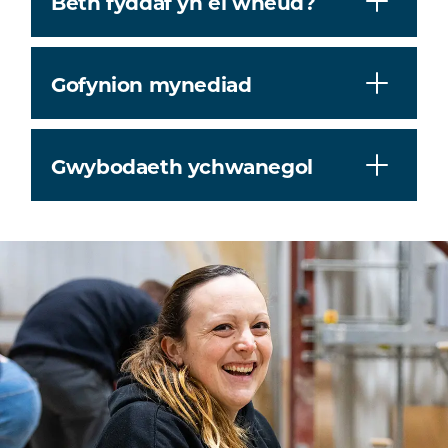
Beth fyddaf yn ei wneud?
Gofynion mynediad
Gwybodaeth ychwanegol