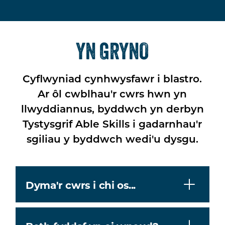
YN GRYNO
Cyflwyniad cynhwysfawr i blastro.
Ar ôl cwblhau'r cwrs hwn yn
llwyddiannus, byddwch yn derbyn
Tystysgrif Able Skills i gadarnhau'r
sgiliau y byddwch wedi'u dysgu.
Dyma'r cwrs i chi os...