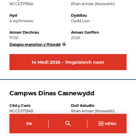
NCCE3719AA
Rhan Amser (Noswaith)
Hyd
Dyddiau
4
wythnosau
Dydd Llun
Amser Dechrau
Amser Gorffen
17:00
21:00
Dangos manylion y ffioedd
14
Medi
2026
–
Ymgeisiwch nawr
Campws Dinas Casnewydd
Côd y Cwrs
Dull Astudio
NCCE3719AB
Rhan Amser (Noswaith)
Hyd
Dyddiau
EN
MENU
4
wythnosau
Dydd Llun