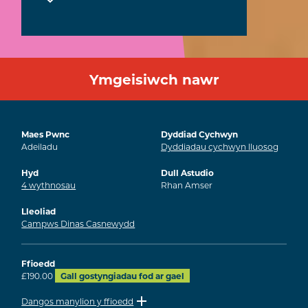
Ymgeisiwch nawr
Maes Pwnc
Dyddiad Cychwyn
Adeiladu
Dyddiadau cychwyn lluosog
Hyd
Dull Astudio
4
wythnosau
Rhan Amser
Lleoliad
Campws Dinas Casnewydd
Ffioedd
£190.00
Gall gostyngiadau fod ar gael
Dangos manylion y ffioedd