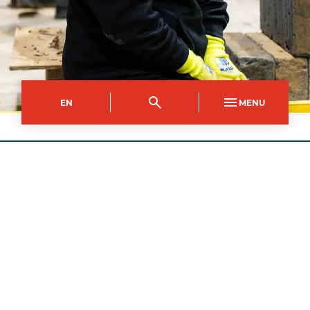
EN
MENU
Campws Dinas Casnewydd
Côd y Cwrs
Dull Astudio
NPCE3429AA
Rhan Amser (Noswaith)
Hyd
Dyddiau
4
wythnosau
Dydd Llun
Amser Dechrau
Amser Gorffen
17:00
21:00
Dangos manylion y ffioedd