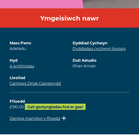
Ymgeisiwch nawr
Maes Pwnc
Dyddiad Cychwyn
Adeiladu
Dyddiadau cychwyn lluosog
Hyd
Dull Astudio
4
wythnosau
Rhan Amser
Lleoliad
Campws Dinas Casnewydd
Ffioedd
£190.00
Gall gostyngiadau fod ar gael
Dangos manylion y ffioedd