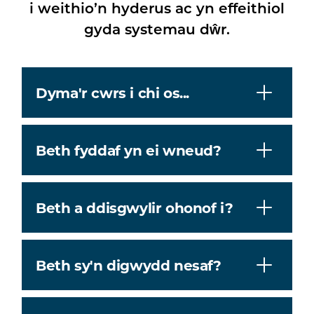
i weithio’n hyderus ac yn effeithiol
gyda systemau dŵr.
Dyma'r cwrs i chi os...
Beth fyddaf yn ei wneud?
Beth a ddisgwylir ohonof i?
Beth sy'n digwydd nesaf?