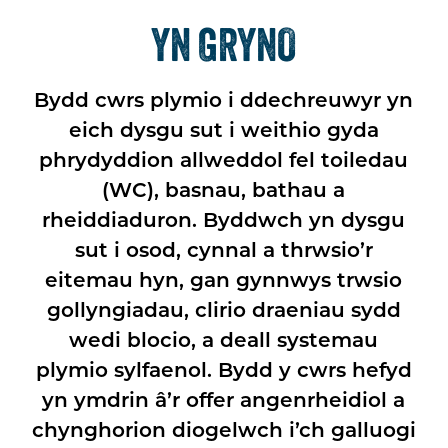
YN GRYNO
Bydd cwrs plymio i ddechreuwyr yn
eich dysgu sut i weithio gyda
phrydyddion allweddol fel toiledau
(WC), basnau, bathau a
rheiddiaduron. Byddwch yn dysgu
sut i osod, cynnal a thrwsio’r
eitemau hyn, gan gynnwys trwsio
gollyngiadau, clirio draeniau sydd
wedi blocio, a deall systemau
plymio sylfaenol. Bydd y cwrs hefyd
yn ymdrin â’r offer angenrheidiol a
chynghorion diogelwch i’ch galluogi