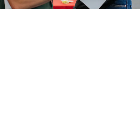
Parth Dysgu Torfaen
Côd y Cwrs
Dull Astudio
PFAS0109A1
Llawn Amser
Hyd
1
flwyddyn
2
Medi
2026
–
Ymgeisiwch nawr
Campws Crosskeys