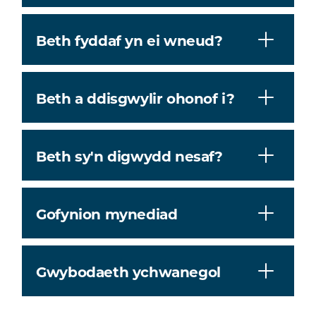
Beth fyddaf yn ei wneud?
Beth a ddisgwylir ohonof i?
Beth sy'n digwydd nesaf?
Gofynion mynediad
Gwybodaeth ychwanegol