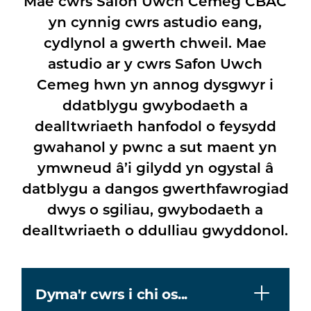
Mae cwrs Safon Uwch Cemeg CBAC
yn cynnig cwrs astudio eang,
cydlynol a gwerth chweil. Mae
astudio ar y cwrs Safon Uwch
Cemeg hwn yn annog dysgwyr i
ddatblygu gwybodaeth a
dealltwriaeth hanfodol o feysydd
gwahanol y pwnc a sut maent yn
ymwneud â’i gilydd yn ogystal â
datblygu a dangos gwerthfawrogiad
dwys o sgiliau, gwybodaeth a
dealltwriaeth o ddulliau gwyddonol.
Dyma'r cwrs i chi os...