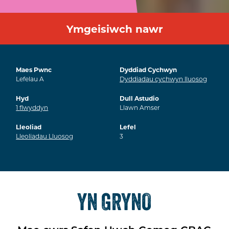
Ymgeisiwch nawr
Maes Pwnc
Dyddiad Cychwyn
Lefelau A
Dyddiadau cychwyn lluosog
Hyd
Dull Astudio
1
flwyddyn
Llawn Amser
Lleoliad
Lefel
Lleoliadau Lluosog
3
YN GRYNO