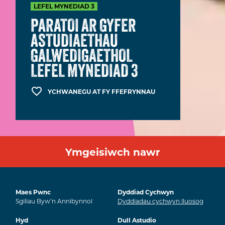
LEFEL MYNEDIAD 3
PARATOI AR GYFER
ASTUDIAETHAU
GALWEDIGAETHOL
LEFEL MYNEDIAD 3
YCHWANEGU AT FY FFEFRYNNAU
Ymgeisiwch nawr
Maes Pwnc
Dyddiad Cychwyn
Sgiliau Byw’n Annibynnol
Dyddiadau cychwyn lluosog
Hyd
Dull Astudio