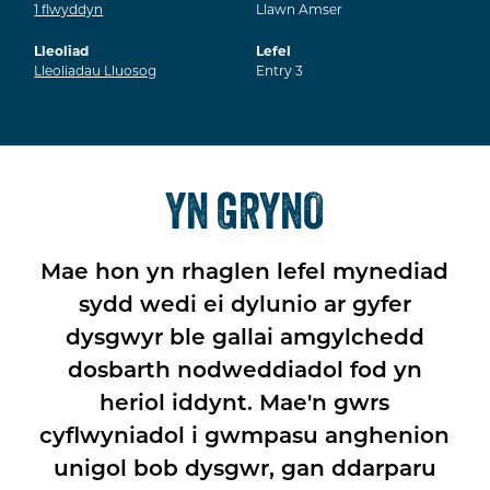
1
flwyddyn
Llawn Amser
Lleoliad
Lefel
Lleoliadau Lluosog
Entry 3
YN GRYNO
Mae hon yn rhaglen lefel mynediad
sydd wedi ei dylunio ar gyfer
dysgwyr ble gallai amgylchedd
dosbarth nodweddiadol fod yn
heriol iddynt. Mae'n gwrs
cyflwyniadol i gwmpasu anghenion
unigol bob dysgwr, gan ddarparu