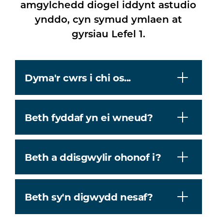
amgylchedd diogel iddynt astudio
ynddo, cyn symud ymlaen at
gyrsiau Lefel 1.
Dyma'r cwrs i chi os...
Beth fyddaf yn ei wneud?
Beth a ddisgwylir ohonof i?
Beth sy'n digwydd nesaf?