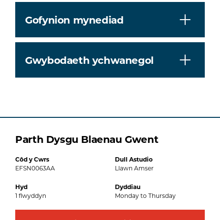
Gofynion mynediad
Gwybodaeth ychwanegol
Parth Dysgu Blaenau Gwent
Côd y Cwrs
Dull Astudio
EFSN0063AA
Llawn Amser
Hyd
Dyddiau
1
flwyddyn
Monday to Thursday