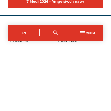
7
Medi
2026
–
Ymgeisiwch nawr
Campws Crosskeys
EN
MENU
Côd y Cwrs
Dull Astudio
CFSN0063AA
Llawn Amser
Hyd
1
flwyddyn
7
Medi
2026
–
Ymgeisiwch nawr
Parth Dysgu Torfaen
Côd y Cwrs
Dull Astudio
PFSN0063AA
Llawn Amser