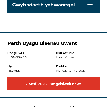
Gwybodaeth ychwanegol
Parth Dysgu Blaenau Gwent
Côd y Cwrs
Dull Astudio
EFSN0062AA
Llawn Amser
Hyd
Dyddiau
1
flwyddyn
Monday to Thursday
7
Medi
2026
–
Ymgeisiwch nawr