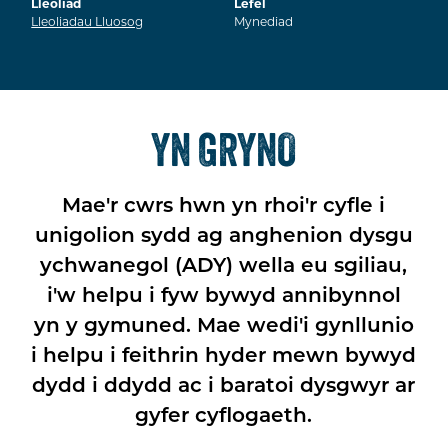
Lleoliad
Lefel
Lleoliadau Lluosog
Mynediad
YN GRYNO
Mae'r cwrs hwn yn rhoi'r cyfle i
unigolion sydd ag anghenion dysgu
ychwanegol (ADY) wella eu sgiliau,
i'w helpu i fyw bywyd annibynnol
yn y gymuned. Mae wedi'i gynllunio
i helpu i feithrin hyder mewn bywyd
dydd i ddydd ac i baratoi dysgwyr ar
gyfer cyflogaeth.