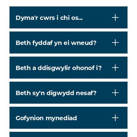
Dyma'r cwrs i chi os...
Beth fyddaf yn ei wneud?
Beth a ddisgwylir ohonof i?
Beth sy'n digwydd nesaf?
Gofynion mynediad