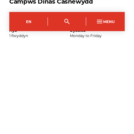
Campws Dinas Casnewydd
Côd y Cwrs
Dull Astudio
NFSN0062AA
Llawn Amser
EN
MENU
Hyd
Dyddiau
1
flwyddyn
Monday to Friday
7
Medi
2026
–
Ymgeisiwch nawr
Campws Crosskeys
Côd y Cwrs
Dull Astudio
CFSN0062AA
Llawn Amser
Hyd
1
flwyddyn
7
Medi
2026
–
Ymgeisiwch nawr