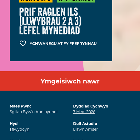
PRIF RAGLEN ILS
(LLWYBRAU 2 A 3)
LEFEL MYNEDIAD
YCHWANEGU AT FY FFEFRYNNAU
Ymgeisiwch nawr
Maes Pwnc
Dyddiad Cychwyn
Sgiliau Byw’n Annibynnol
7
Medi
2026
Hyd
Dull Astudio
1
flwyddyn
Llawn Amser