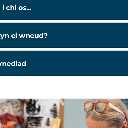
 chi os...
 yn ei wneud?
ynediad