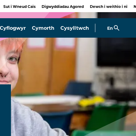
Sut i Wneud Cais
Digwyddiadau Agored
Dewch i weithio i ni
Cyflogwyr
Cymorth
Cysylltwch
En