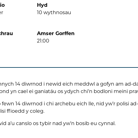
io
Hyd
er
10
wythnosau
chrau
Amser Gorffen
21:00
ennych 14 diwrnod i newid eich meddwl a gofyn am ad-dal
ond yn cael ei ganiatáu os ydych chi’n bodloni meini pr
fewn 14 diwrnod i chi archebu eich lle, nid yw’r polisi a
i ffioedd y coleg.
wid a’u canslo os tybir nad yw’n bosib eu cynnal.