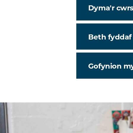
Dyma'r cwrs i
Beth fyddaf
Gofynion m