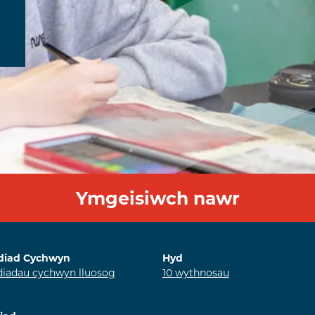
Ymgeisiwch nawr
diad Cychwyn
Hyd
iadau cychwyn lluosog
10
wythnosau