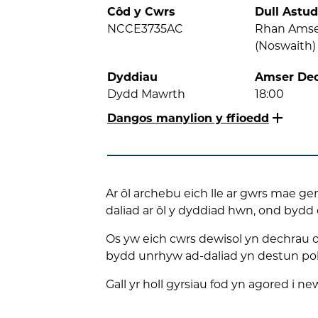
Côd y Cwrs
Dull Astud
NCCE3735AC
Rhan Ams
(Noswaith)
Dyddiau
Amser De
Dydd Mawrth
18:00
Dangos manylion y ffioedd
Ar ôl archebu eich lle ar gwrs mae g
daliad ar ôl y dyddiad hwn, ond bydd 
Os yw eich cwrs dewisol yn dechrau o 
bydd unrhyw ad-daliad yn destun polis
Gall yr holl gyrsiau fod yn agored i ne