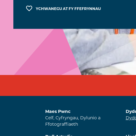
YCHWANEGU AT FY FFEFRYNNAU
Maes Pwnc
Dyd
Celf, Cyfryngau, Dylunio a
Dydd
Ffotograffiaeth