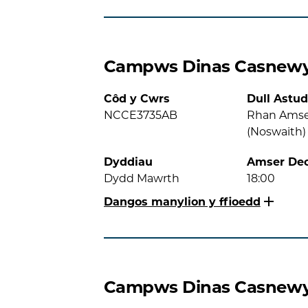
Campws Dinas Casnew
Côd y Cwrs
Dull Astud
NCCE3735AB
Rhan Ams
(Noswaith)
Dyddiau
Amser De
Dydd Mawrth
18:00
Dangos manylion y ffioedd
Campws Dinas Casnew