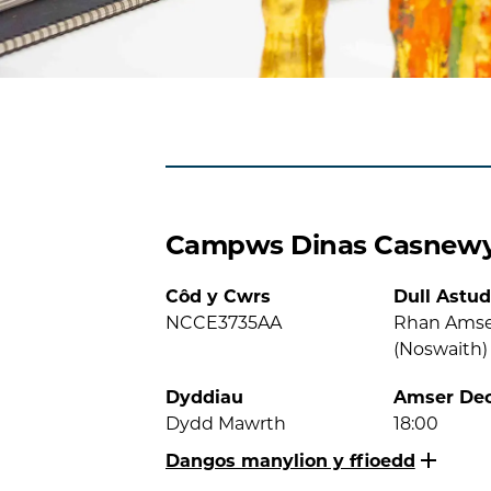
Campws Dinas Casnew
Côd y Cwrs
Dull Astud
NCCE3735AA
Rhan Ams
(Noswaith)
Dyddiau
Amser De
Dydd Mawrth
18:00
Dangos manylion y ffioedd