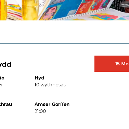
ydd
15
Me
io
Hyd
er
10
wythnosau
chrau
Amser Gorffen
21:00