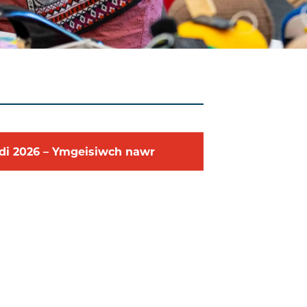
di
2026
–
Ymgeisiwch nawr