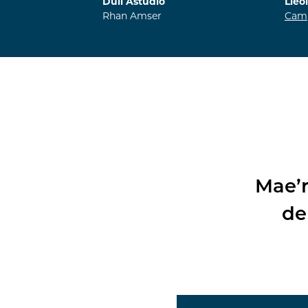
Dull Astudio
Lleo
Rhan Amser
Cam
Mae’r
de