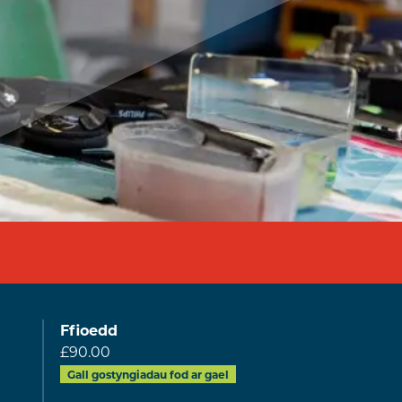
Ffioedd
£90.00
Gall gostyngiadau fod ar gael