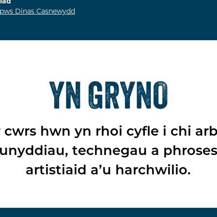
liad
pws Dinas Casnewydd
YN GRYNO
 cwrs hwn yn rhoi cyfle i chi arb
unyddiau, technegau a phrose
artistiaid a’u harchwilio.