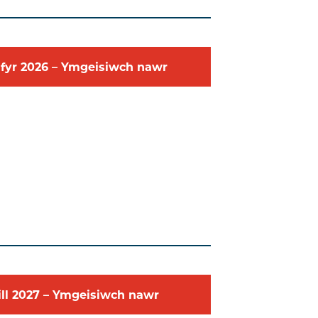
fyr
2026
–
Ymgeisiwch nawr
ill
2027
–
Ymgeisiwch nawr