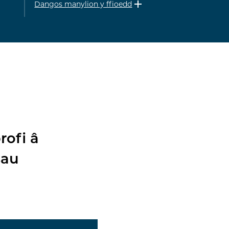
Dangos manylion y ffioedd
rofi â
sau