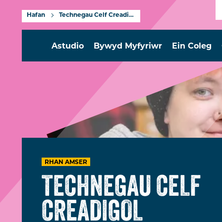
Hafan
Technegau Celf Creadigol
Astudio
Bywyd Myfyriwr
Ein Coleg
RHAN AMSER
TECHNEGAU CELF
CREADIGOL