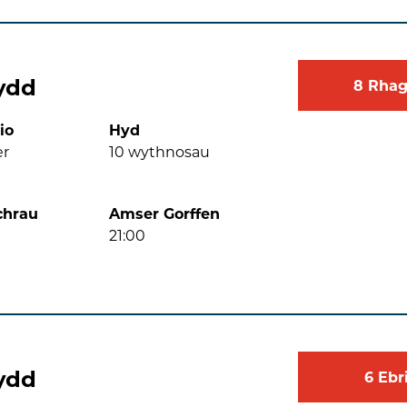
ydd
8
Rhag
io
Hyd
er
10
wythnosau
chrau
Amser Gorffen
21:00
ydd
6
Ebr