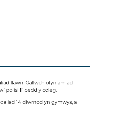
iad llawn. Gallwch ofyn am ad-
awf
polisi ffioedd y coleg.
d-daliad 14 diwrnod yn gymwys, a