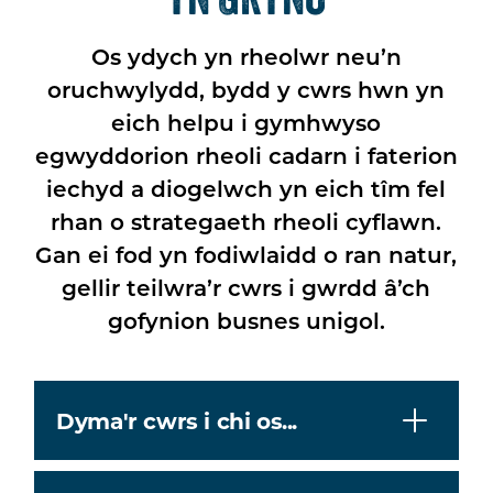
Os ydych yn rheolwr neu’n
oruchwylydd, bydd y cwrs hwn yn
eich helpu i gymhwyso
egwyddorion rheoli cadarn i faterion
iechyd a diogelwch yn eich tîm fel
rhan o strategaeth rheoli cyflawn.
Gan ei fod yn fodiwlaidd o ran natur,
gellir teilwra’r cwrs i gwrdd â’ch
gofynion busnes unigol.
Dyma'r cwrs i chi os...