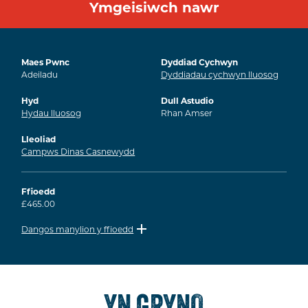
Ymgeisiwch nawr
Maes Pwnc
Dyddiad Cychwyn
Adeiladu
Dyddiadau cychwyn lluosog
Hyd
Dull Astudio
Hydau lluosog
Rhan Amser
Lleoliad
Campws Dinas Casnewydd
Ffioedd
£465.00
Dangos manylion y ffioedd
YN GRYNO