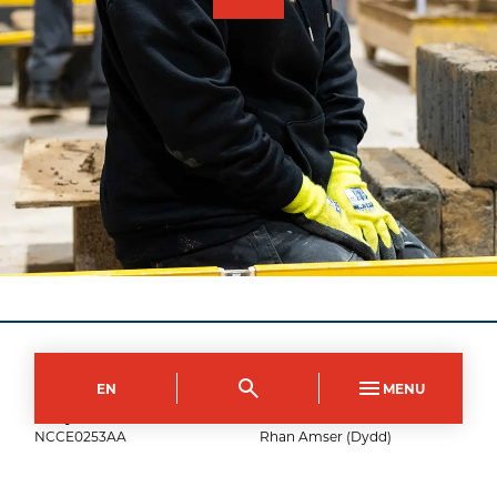
Campws Dinas Casnewydd
EN
MENU
Côd y Cwrs
Dull Astudio
NCCE0253AA
Rhan Amser (Dydd)
Hyd
Dyddiau