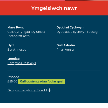
Ymgeisiwch nawr
Maes Pwnc
Dyddiad Cychwyn
Celf, Cyfryngau, Dylunio a
Dyddiadau cychwyn lluosog
Ffotograffiaeth
Hyd
Dull Astudio
5
wythnosau
Rhan Amser
Lleoliad
Campws Crosskeys
Ffioedd
£55.00
Gall gostyngiadau fod ar gael
Dangos manylion y ffioedd