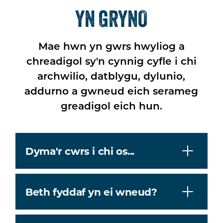
YN GRYNO
Mae hwn yn gwrs hwyliog a
chreadigol sy'n cynnig cyfle i chi
archwilio, datblygu, dylunio,
addurno a gwneud eich serameg
greadigol eich hun.
Dyma'r cwrs i chi os...
Beth fyddaf yn ei wneud?