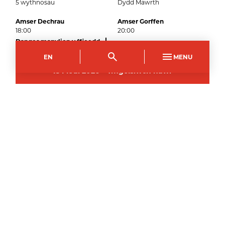
5
wythnosau
Dydd Mawrth
Amser Dechrau
Amser Gorffen
18:00
20:00
Dangos manylion y ffioedd
EN
MENU
15
Medi
2026
–
Ymgeisiwch nawr
Campws Crosskeys
Côd y Cwrs
Dull Astudio
CPCE3159AB
Rhan Amser (Noswaith)
Hyd
Dyddiau
5
wythnosau
Dydd Mawrth
Amser Dechrau
Amser Gorffen
18:00
20:00
Dangos manylion y ffioedd