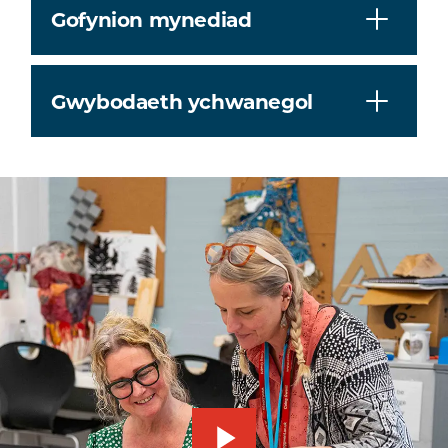
Gofynion mynediad
Gwybodaeth ychwanegol