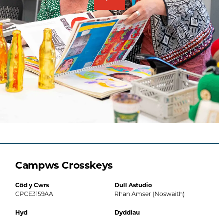
Campws Crosskeys
Côd y Cwrs
Dull Astudio
CPCE3159AA
Rhan Amser (Noswaith)
Hyd
Dyddiau