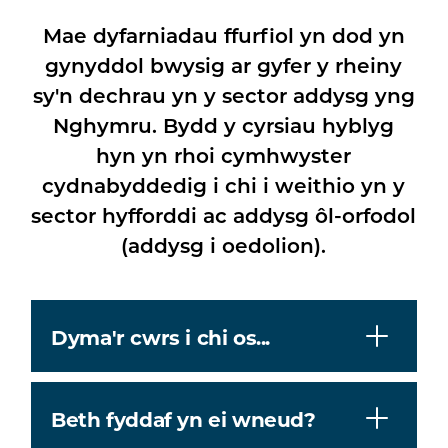
Mae dyfarniadau ffurfiol yn dod yn
gynyddol bwysig ar gyfer y rheiny
sy'n dechrau yn y sector addysg yng
Nghymru. Bydd y cyrsiau hyblyg
hyn yn rhoi cymhwyster
cydnabyddedig i chi i weithio yn y
sector hyfforddi ac addysg ôl-orfodol
(addysg i oedolion).
Dyma'r cwrs i chi os...
Beth fyddaf yn ei wneud?