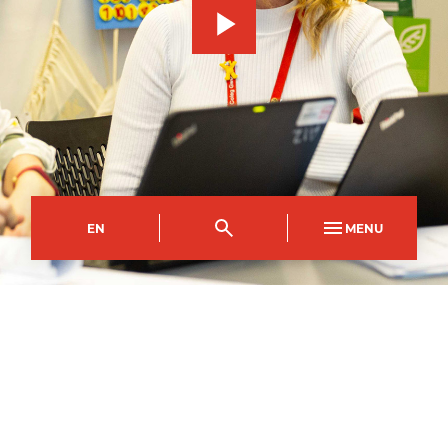
EN
MENU
Parth Dysgu Blaenau Gwent
Côd y Cwrs
Dull Astudio
EPCE2865AC
Rhan Amser (Noswaith)