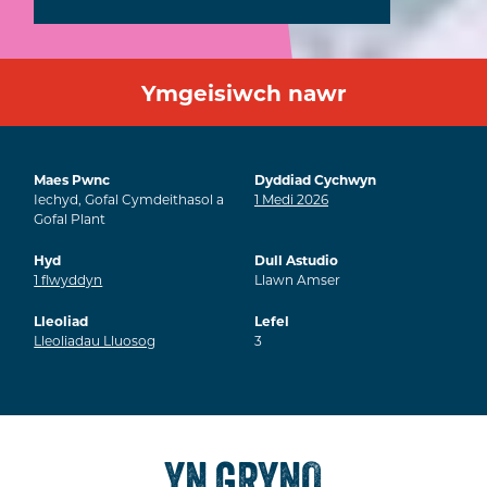
Ymgeisiwch nawr
Maes Pwnc
Dyddiad Cychwyn
Iechyd, Gofal Cymdeithasol a
1
Medi
2026
Gofal Plant
Hyd
Dull Astudio
1
flwyddyn
Llawn Amser
Lleoliad
Lefel
Lleoliadau Lluosog
3
YN GRYNO