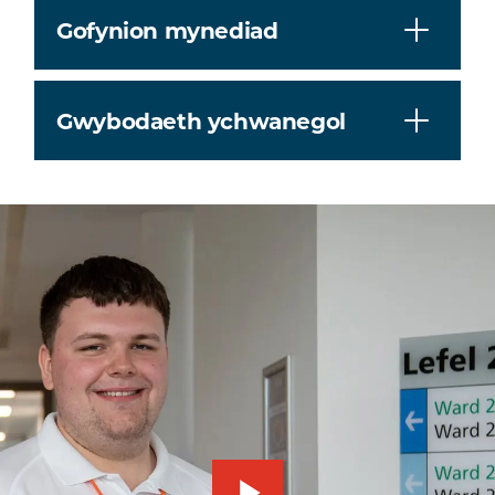
Gofynion mynediad
Gwybodaeth ychwanegol