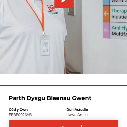
Parth Dysgu Blaenau Gwent
Côd y Cwrs
Dull Astudio
EFBE0026AB
Llawn Amser
Hyd
Dyddiau