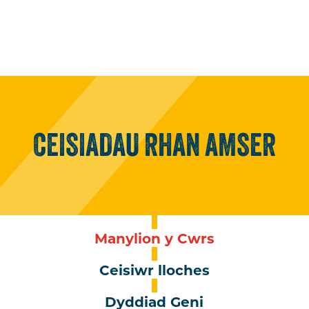
CEISIADAU
RHAN
AMSER
Manylion y Cwrs
Ceisiwr lloches
Dyddiad Geni