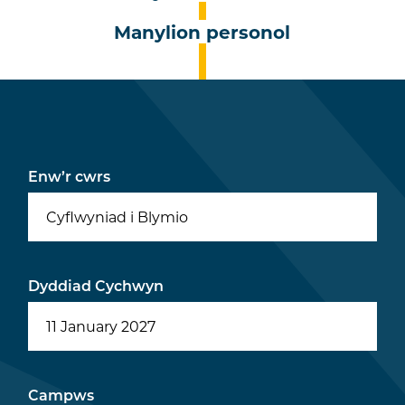
Manylion personol
Enw’r cwrs
Cyflwyniad i Blymio
Dyddiad Cychwyn
Campws