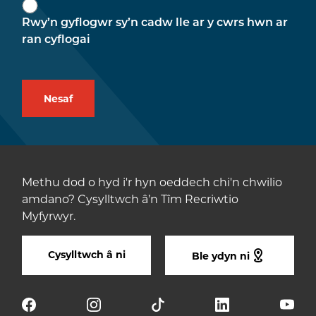
Rwy’n gyflogwr sy’n cadw lle ar y cwrs hwn ar
ran cyflogai
Methu dod o hyd i'r hyn oeddech chi'n chwilio
amdano? Cysylltwch â’n Tîm Recriwtio
Myfyrwyr.
Cysylltwch â ni
Ble ydyn ni