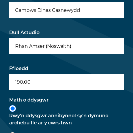
Campws Dinas Casnewydd
Dull Astudio
Rhan Amser (Noswaith)
Ffioedd
190.00
Math o ddysgwr
Rwy’n ddysgwr annibynnol sy’n dymuno
archebu lle ar y cwrs hwn