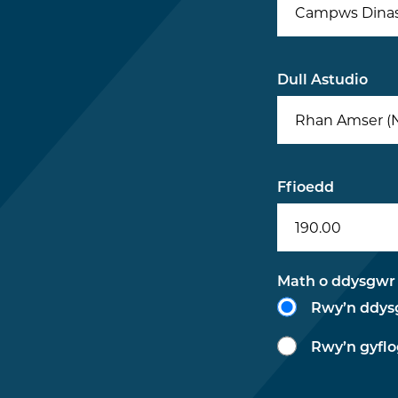
Campws Dina
Dull Astudio
Rhan Amser (
Ffioedd
190.00
Math o ddysgwr
Rwy’n ddysg
Rwy’n gyflo