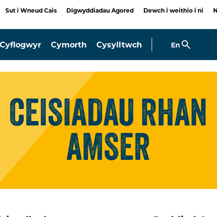
Sut i Wneud Cais
Digwyddiadau Agored
Dewch i weithio i ni
Cyflogwyr
Cymorth
Cysylltwch
En
CEISIADAU
RHAN
AMSER