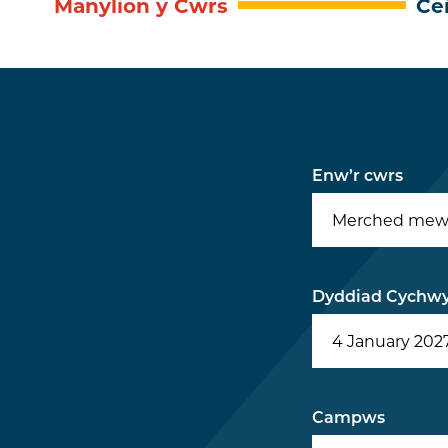
Manylion y Cwrs
Ce
Enw’r cwrs
Merched mewn
Dyddiad Cychw
Campws