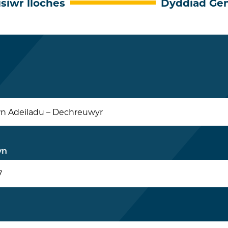
isiwr lloches
Dyddiad Gen
 Adeiladu – Dechreuwyr
yn