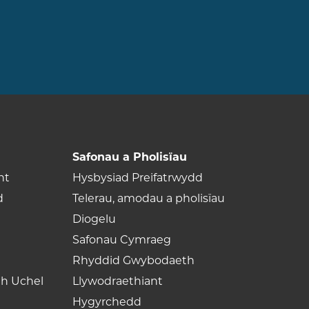
Safonau a Pholisïau
nt
Hysbysiad Preifatrwydd
d
Telerau, amodau a pholisïau
Diogelu
Safonau Cymraeg
Rhyddid Gwybodaeth
th Uchel
Llywodraethiant
Hygyrchedd