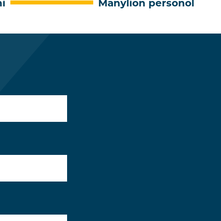
i
Manylion personol