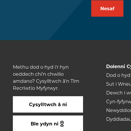
Dolenni C
Methu dod o hyd i'r hyn
oeddech chi'n chwilio
Dod o hyd 
amdano? Cysylltwch â’n Tîm
Sut i Wne
Recriwtio Myfyrwyr.
Dewch i we
Cyn-fyfyrw
Cysylltwch â ni
Newyddio
Dyddiada
Ble ydyn ni