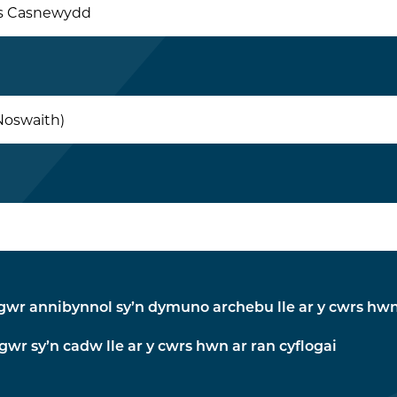
s Casnewydd
Noswaith)
wr annibynnol sy’n dymuno archebu lle ar y cwrs hw
gwr sy’n cadw lle ar y cwrs hwn ar ran cyflogai