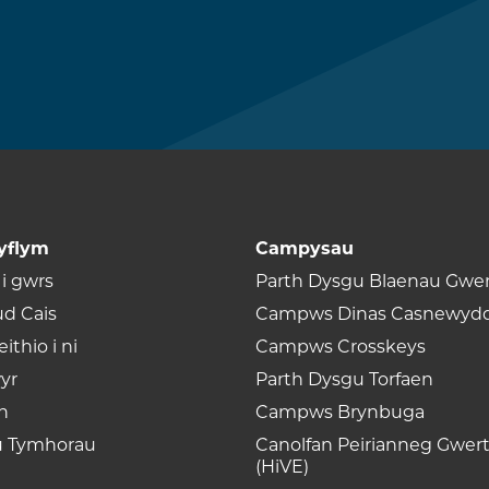
yflym
Campysau
i gwrs
Parth Dysgu Blaenau Gwe
ud Cais
Campws Dinas Casnewyd
ithio i ni
Campws Crosskeys
yr
Parth Dysgu Torfaen
n
Campws Brynbuga
u Tymhorau
Canolfan Peirianneg Gwer
(HiVE)