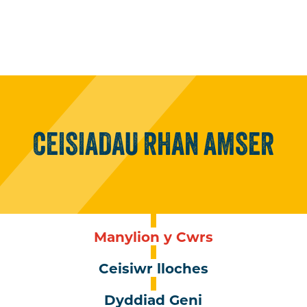
CEISIADAU
RHAN
AMSER
Manylion y Cwrs
Ceisiwr lloches
Dyddiad Geni