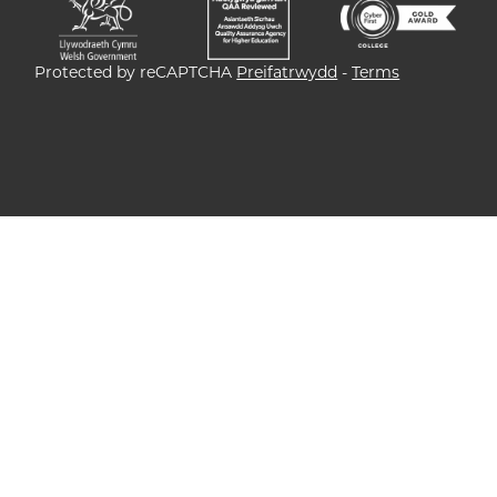
Protected by reCAPTCHA
Preifatrwydd
-
Terms