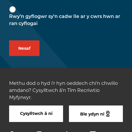
Rwy’n gyflogwr sy’n cadw lle ar y cwrs hwn ar
ran cyflogai
Methu dod o hyd i'r hyn oeddech chi'n chwilio
amdano? Cysylltwch â’n Tîm Recriwtio
Myfyrwyr.
Cysylltwch â ni
Ble ydyn ni