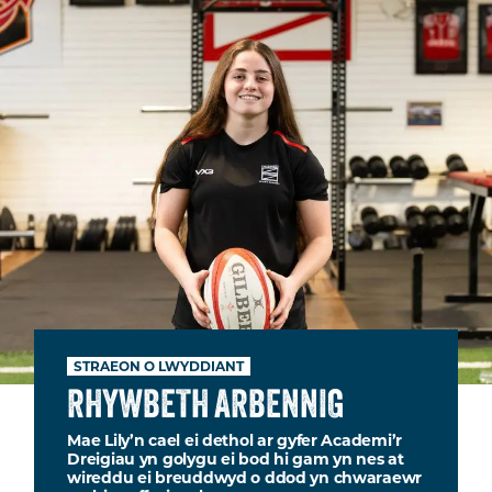
STRAEON O LWYDDIANT
RHYWBETH ARBENNIG
Mae Lily’n cael ei dethol ar gyfer Academi’r
Dreigiau yn golygu ei bod hi gam yn nes at
wireddu ei breuddwyd o ddod yn chwaraewr