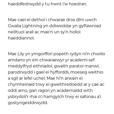
haeddfedrwydd y tu hwnt i’w hoedran.
Mae cael ei dethol i chwarae dros dîm uwch
Gwalia Lightning yn ddiweddar yn gyflawniad
neilltuol arall ac mae’n un sy’n hollol
haeddiannol.
Mae Lily yn ymgorffori popeth rydyn ni’n chwilio
amdano yn ein chwaraewyr yr academi sef
meddylfryd eithriadol, gwaith paratoi manwl,
parodrwydd i gael ei hyfforddi, moeseg weithio
a sgil ar lefel uchel. Mae hi’n arwain ei
chymheiriaid trwy ei gweithredoedd ar y cae ac
oddi arno, gan ragori yn academaidd wrth
ysbrydoli’r rhai o’i hamgylch trwy ei safonau a’i
gostyngeiddrwydd.