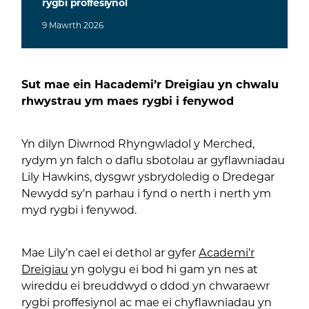
rygbi proffesiynol
9
Mawrth
2026
Sut mae ein Hacademi’r Dreigiau yn chwalu
rhwystrau ym maes rygbi i fenywod
Yn dilyn Diwrnod Rhyngwladol y Merched,
rydym yn falch o daflu sbotolau ar gyflawniadau
Lily Hawkins, dysgwr ysbrydoledig o Dredegar
Newydd sy’n parhau i fynd o nerth i nerth ym
myd rygbi i fenywod.
Mae Lily’n cael ei dethol ar gyfer
Academi’r
Dreigiau
yn golygu ei bod hi gam yn nes at
wireddu ei breuddwyd o ddod yn chwaraewr
rygbi proffesiynol ac mae ei chyflawniadau yn