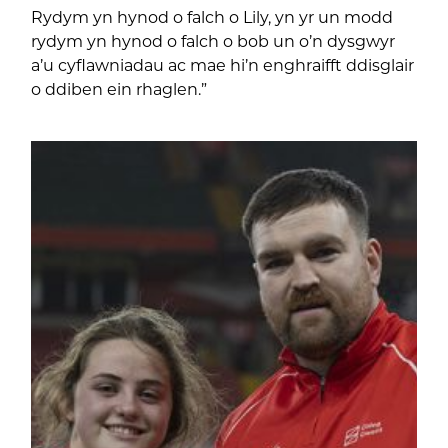
Rydym yn hynod o falch o Lily, yn yr un modd
rydym yn hynod o falch o bob un o’n dysgwyr
a’u cyflawniadau ac mae hi’n enghraifft ddisglair
o ddiben ein rhaglen.”