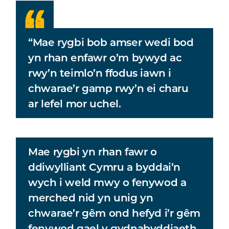
“Mae rygbi bob amser wedi bod
yn rhan enfawr o’m bywyd ac
rwy’n teimlo’n ffodus iawn i
chwarae’r gamp rwy’n ei charu
ar lefel mor uchel.
Mae rygbi yn rhan fawr o
ddiwylliant Cymru a byddai’n
wych i weld mwy o fenywod a
merched nid yn unig yn
chwarae’r gêm ond hefyd i’r gêm
fenywod gael y gydnabyddiaeth