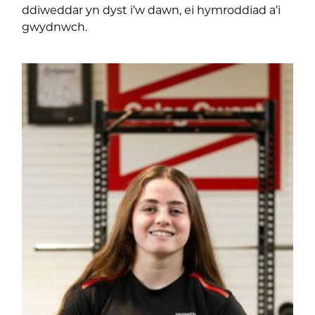
ddiweddar yn dyst i’w dawn, ei hymroddiad a’i
gwydnwch.