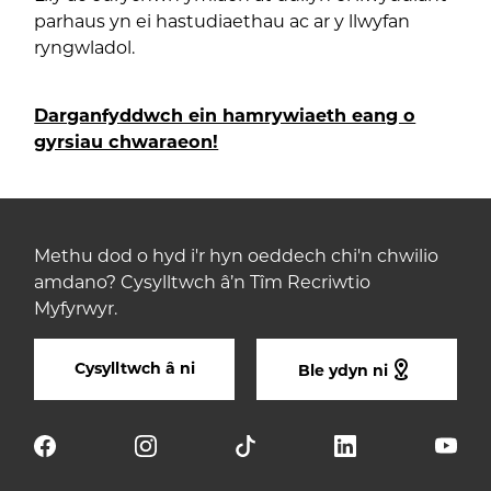
parhaus yn ei hastudiaethau ac ar y llwyfan
ryngwladol.
Darganfyddwch ein hamrywiaeth eang o
gyrsiau chwaraeon!
Methu dod o hyd i'r hyn oeddech chi'n chwilio
amdano? Cysylltwch â’n Tîm Recriwtio
Myfyrwyr.
Cysylltwch â ni
Ble ydyn ni