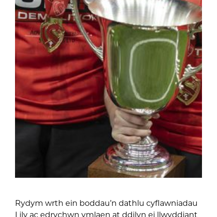
Rydym wrth ein boddau’n dathlu cyflawniadau
Lily ac edrychwn ymlaen at ddilyn ei llwyddiant