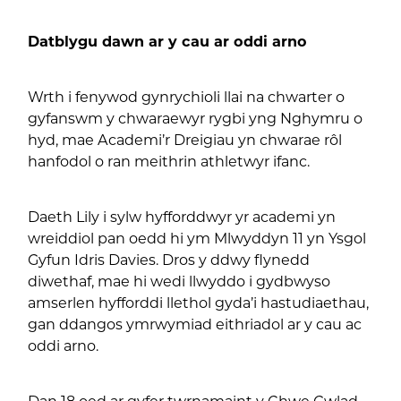
Datblygu dawn ar y cau ar oddi arno
Wrth i fenywod gynrychioli llai na chwarter o
gyfanswm y chwaraewyr rygbi yng Nghymru o
hyd, mae Academi’r Dreigiau yn chwarae rôl
hanfodol o ran meithrin athletwyr ifanc.
Daeth Lily i sylw hyfforddwyr yr academi yn
wreiddiol pan oedd hi ym Mlwyddyn 11 yn Ysgol
Gyfun Idris Davies. Dros y ddwy flynedd
diwethaf, mae hi wedi llwyddo i gydbwyso
amserlen hyfforddi llethol gyda’i hastudiaethau,
gan ddangos ymrwymiad eithriadol ar y cau ac
oddi arno.
Dan 18 oed ar gyfer twrnamaint y Chwe Gwlad