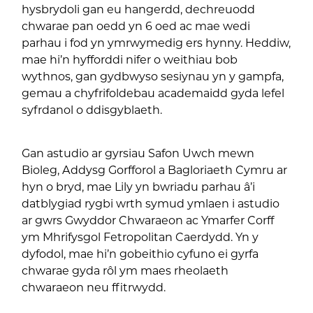
hysbrydoli gan eu hangerdd, dechreuodd
chwarae pan oedd yn 6 oed ac mae wedi
parhau i fod yn ymrwymedig ers hynny. Heddiw,
mae hi’n hyfforddi nifer o weithiau bob
wythnos, gan gydbwyso sesiynau yn y gampfa,
gemau a chyfrifoldebau academaidd gyda lefel
syfrdanol o ddisgyblaeth.
Gan astudio ar gyrsiau Safon Uwch mewn
Bioleg, Addysg Gorfforol a Bagloriaeth Cymru ar
hyn o bryd, mae Lily yn bwriadu parhau â’i
datblygiad rygbi wrth symud ymlaen i astudio
ar gwrs Gwyddor Chwaraeon ac Ymarfer Corff
ym Mhrifysgol Fetropolitan Caerdydd. Yn y
dyfodol, mae hi’n gobeithio cyfuno ei gyrfa
chwarae gyda rôl ym maes rheolaeth
chwaraeon neu ffitrwydd.