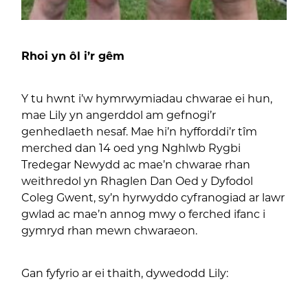
Rhoi yn ôl i’r gêm
Y tu hwnt i’w hymrwymiadau chwarae ei hun,
mae Lily yn angerddol am gefnogi’r
genhedlaeth nesaf. Mae hi’n hyfforddi’r tîm
merched dan 14 oed yng Nghlwb Rygbi
Tredegar Newydd ac mae’n chwarae rhan
weithredol yn Rhaglen Dan Oed y Dyfodol
Coleg Gwent, sy’n hyrwyddo cyfranogiad ar lawr
gwlad ac mae’n annog mwy o ferched ifanc i
gymryd rhan mewn chwaraeon.
Gan fyfyrio ar ei thaith, dywedodd Lily: