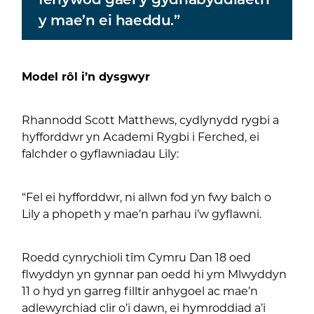
y mae’n ei haeddu.”
Model rôl i’n dysgwyr
Rhannodd Scott Matthews, cydlynydd rygbi a
hyfforddwr yn Academi Rygbi i Ferched, ei
falchder o gyflawniadau Lily:
“Fel ei hyfforddwr, ni allwn fod yn fwy balch o
Lily a phopeth y mae’n parhau i’w gyflawni.
Roedd cynrychioli tîm Cymru Dan 18 oed
flwyddyn yn gynnar pan oedd hi ym Mlwyddyn
11 o hyd yn garreg filltir anhygoel ac mae’n
adlewyrchiad clir o’i dawn, ei hymroddiad a’i