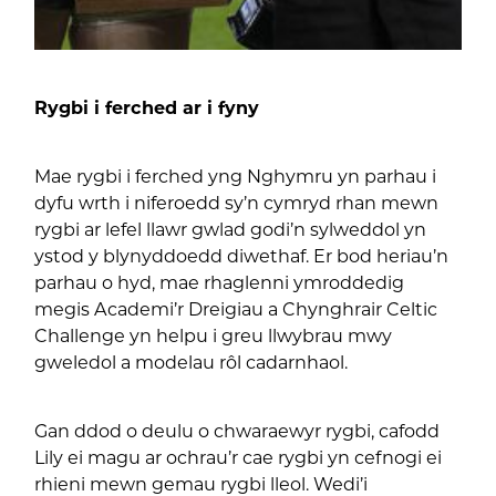
Rygbi i ferched ar i fyny
Mae rygbi i ferched yng Nghymru yn parhau i
dyfu wrth i niferoedd sy’n cymryd rhan mewn
rygbi ar lefel llawr gwlad godi’n sylweddol yn
ystod y blynyddoedd diwethaf. Er bod heriau’n
parhau o hyd, mae rhaglenni ymroddedig
megis Academi’r Dreigiau a Chynghrair Celtic
Challenge yn helpu i greu llwybrau mwy
gweledol a modelau rôl cadarnhaol.
Gan ddod o deulu o chwaraewyr rygbi, cafodd
Lily ei magu ar ochrau’r cae rygbi yn cefnogi ei
rhieni mewn gemau rygbi lleol. Wedi’i