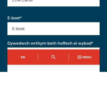
E-bost
*
Dywedwch wrthym beth hoffech ei wybod
*
EN
MENU