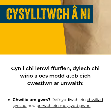
CYSYLLTWCH Â NI
Cyn i chi lenwi ffurflen, dylech chi
wirio a oes modd ateb eich
cwestiwn ar unwaith:
Chwilio am gwrs?
Defnyddiwch ein
chwiliad
cyrsiau
neu
porwch ein meysydd pwnc
.