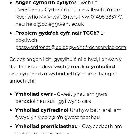
Angen cymorth cyflym?
Ewch i’n
Cwestiynau Cyffredin
neu cysylltwch â’n tîm
Recriwtio Myfyrwyr: Sgwrs Fyw,
01495 333777
,
neu
helo@coleggwent.ac.uk
Problem gyda’ch cyfrinair TGCh?
E-
bostiwch
passwordreset@coleggwent.freshservice.com
Os oes angen i chi gysylltu â ni o hyd, llenwch y
ffurflen isod - dewiswch y
math o ymholiad
sy’n cyd-fynd â’r wybodaeth y mae ei hangen
arnoch chi:
Ymholiad cwrs
- Cwestiynau am gwrs
penodol neu sut i gyflwyno cais
Ymholiad cyffredinol
Unrhyw beth arall am
fywyd yn y coleg a’n gwasanaethau
Ymholiad prentisiaethau
- Gwybodaeth am
raglenni prentisiaethau