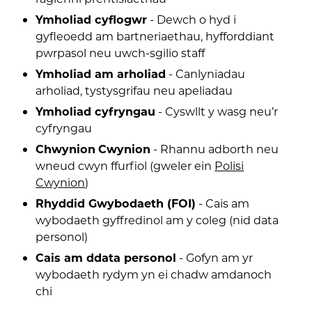
Ymholiad cyflogwr
- Dewch o hyd i
gyfleoedd am bartneriaethau, hyfforddiant
pwrpasol neu uwch-sgilio staff
Ymholiad am arholiad
- Canlyniadau
arholiad, tystysgrifau neu apeliadau
Ymholiad cyfryngau
- Cyswllt y wasg neu’r
cyfryngau
Chwynion
Cwynion
- Rhannu adborth neu
wneud cwyn ffurfiol (gweler ein
Polisi
Cwynion
)
Rhyddid Gwybodaeth (FOI)
- Cais am
wybodaeth gyffredinol am y coleg (nid data
personol)
Cais am ddata personol
- Gofyn am yr
wybodaeth rydym yn ei chadw amdanoch
chi