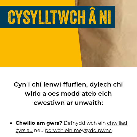
CYSYLLTWCH Â NI
Cyn i chi lenwi ffurflen, dylech chi
wirio a oes modd ateb eich
cwestiwn ar unwaith:
Chwilio am gwrs?
Defnyddiwch ein
chwiliad
cyrsiau
neu
porwch ein meysydd pwnc
.