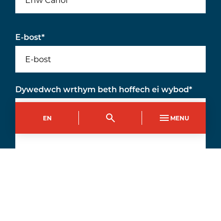
E-bost
*
Dywedwch wrthym beth hoffech ei wybod
*
EN
MENU