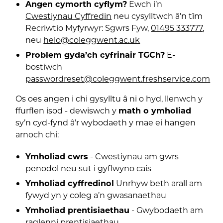
Angen cymorth cyflym?
Ewch i’n
Cwestiynau Cyffredin
neu cysylltwch â’n tîm
Recriwtio Myfyrwyr: Sgwrs Fyw,
01495 333777
,
neu
helo@coleggwent.ac.uk
Problem gyda’ch cyfrinair TGCh?
E-
bostiwch
passwordreset@coleggwent.freshservice.com
Os oes angen i chi gysylltu â ni o hyd, llenwch y
ffurflen isod - dewiswch y
math o ymholiad
sy’n cyd-fynd â’r wybodaeth y mae ei hangen
arnoch chi:
Ymholiad cwrs
- Cwestiynau am gwrs
penodol neu sut i gyflwyno cais
Ymholiad cyffredinol
Unrhyw beth arall am
fywyd yn y coleg a’n gwasanaethau
Ymholiad prentisiaethau
- Gwybodaeth am
raglenni prentisiaethau