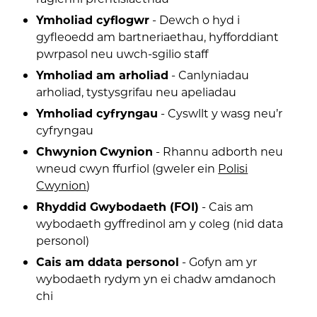
Ymholiad cyflogwr
- Dewch o hyd i
gyfleoedd am bartneriaethau, hyfforddiant
pwrpasol neu uwch-sgilio staff
Ymholiad am arholiad
- Canlyniadau
arholiad, tystysgrifau neu apeliadau
Ymholiad cyfryngau
- Cyswllt y wasg neu’r
cyfryngau
Chwynion
Cwynion
- Rhannu adborth neu
wneud cwyn ffurfiol (gweler ein
Polisi
Cwynion
)
Rhyddid Gwybodaeth (FOI)
- Cais am
wybodaeth gyffredinol am y coleg (nid data
personol)
Cais am ddata personol
- Gofyn am yr
wybodaeth rydym yn ei chadw amdanoch
chi